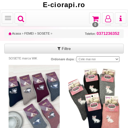
E-ciorapi.ro
Toggle
Toggle
Toggle
Toggl
Toggle
navigation
navigation
navigation
naviga
navigation
0
0371236352
Acasa
»
FEMEI
»
SOSETE
»
Telefon:
Filtre
SOSETE marca WiK
Ordonare dupa :