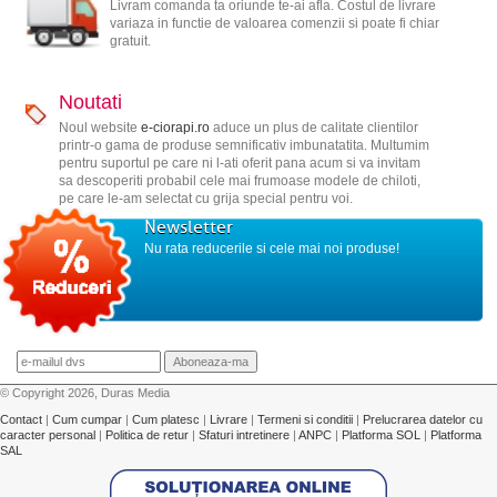
Livram comanda ta oriunde te-ai afla. Costul de livrare
variaza in functie de valoarea comenzii si poate fi chiar
gratuit.
Noutati
Noul website
e-ciorapi.ro
aduce un plus de calitate clientilor
printr-o gama de produse semnificativ imbunatatita. Multumim
pentru suportul pe care ni l-ati oferit pana acum si va invitam
sa descoperiti probabil cele mai frumoase modele de chiloti,
pe care le-am selectat cu grija special pentru voi.
Newsletter
Nu rata reducerile si cele mai noi produse!
© Copyright 2026, Duras Media
Contact
|
Cum cumpar
|
Cum platesc
|
Livrare
|
Termeni si conditii
|
Prelucrarea datelor cu
caracter personal
|
Politica de retur
|
Sfaturi intretinere
|
ANPC
|
Platforma SOL
|
Platforma
SAL