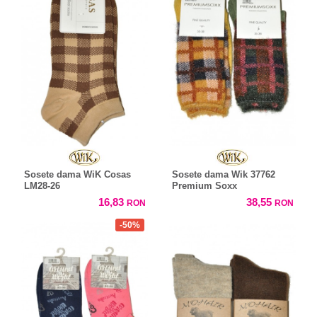
Sosete dama WiK Cosas
Sosete dama Wik 37762
LM28-26
Premium Soxx
16,83
38,55
RON
RON
-50%