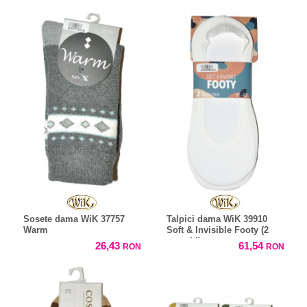
Sosete dama WiK 37757
Talpici dama WiK 39910
Warm
Soft & Invisible Footy (2
perechi)
26,43
61,54
RON
RON