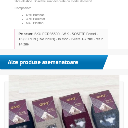
fibre elastice. Sosetele sunt decorate cu model deosebit.
Compozitie:
65% Bumbac
30% Poliester
5% Elastan
Pe scurt:
SKU ECR85509 · WiK · SOSETE Femei ·
16,83 RON (TVA inclus) · In stoc · livrare 1-7 zile · retur
14 zile
Alte produse asemanatoare