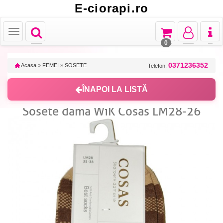
E-ciorapi.ro
Toggle
Toggle
Toggle
Toggl
Toggle
navigation
navigation
navigation
naviga
navigation
0
0371236352
Acasa
»
FEMEI
»
SOSETE
Telefon:
ÎNAPOI LA LISTĂ
Sosete dama WiK Cosas LM28-26