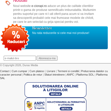
Noutati
Noul website
e-ciorapi.ro
aduce un plus de calitate clientilor
printr-o gama de produse semnificativ imbunatatita. Multumim
pentru suportul pe care ni l-ati oferit pana acum si va invitam
sa descoperiti probabil cele mai frumoase modele de chiloti,
pe care le-am selectat cu grija special pentru voi.
Newsletter
Nu rata reducerile si cele mai noi produse!
© Copyright 2026, Duras Media
Contact
|
Cum cumpar
|
Cum platesc
|
Livrare
|
Termeni si conditii
|
Prelucrarea datelor cu
caracter personal
|
Politica de retur
|
Sfaturi intretinere
|
ANPC
|
Platforma SOL
|
Platforma
SAL