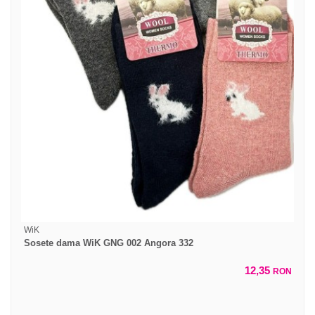
WiK
Sosete dama WiK GNG 002 Angora 332
12,35
RON