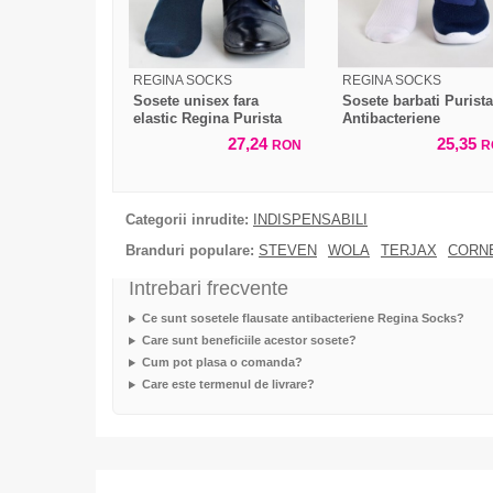
REGINA SOCKS
REGINA SOCKS
Sosete unisex fara
Sosete barbati Purista
elastic Regina Purista
Antibacteriene
27,24
25,35
RON
R
Categorii inrudite:
INDISPENSABILI
Branduri populare:
STEVEN
WOLA
TERJAX
CORN
Intrebari frecvente
Ce sunt sosetele flausate antibacteriene Regina Socks?
Care sunt beneficiile acestor sosete?
Cum pot plasa o comanda?
Care este termenul de livrare?