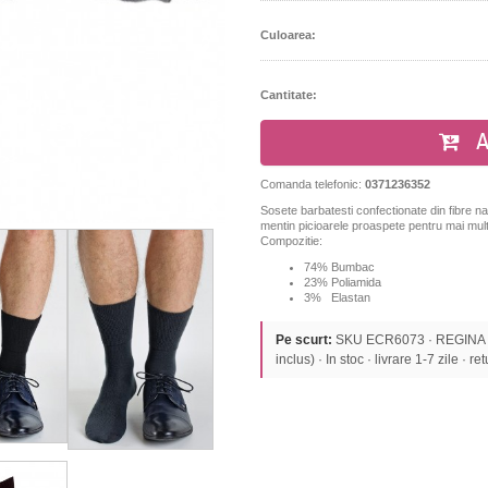
Culoarea:
Cantitate:
A
Comanda telefonic:
0371236352
Sosete barbatesti confectionate din fibre na
mentin picioarele proaspete pentru mai mult
Compozitie:
74% Bumbac
23% Poliamida
3% Elastan
Pe scurt:
SKU ECR6073 · REGINA S
inclus) · In stoc · livrare 1-7 zile · re