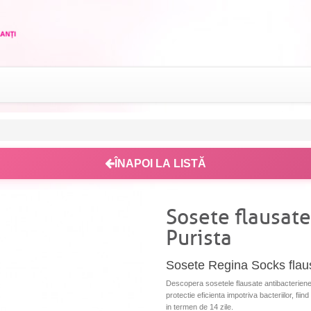
ÎNAPOI LA LISTĂ
Sosete flausat
Purista
Sosete Regina Socks flaus
Descopera sosetele flausate antibacteriene 
protectie eficienta impotriva bacteriilor, fii
in termen de 14 zile.