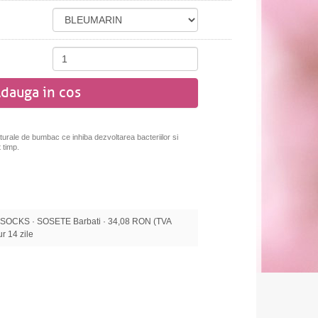
dauga in cos
turale de bumbac ce inhiba dezvoltarea bacteriilor si
 timp.
OCKS · SOSETE Barbati · 34,08 RON (TVA
tur 14 zile