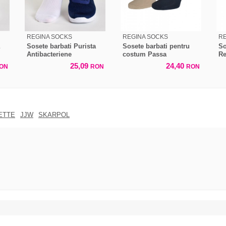
REGINA SOCKS
REGINA SOCKS
RE
Sosete barbati Purista
Sosete barbati pentru
So
Antibacteriene
costum Passa
R
25,09
24,40
ON
RON
RON
ETTE
JJW
SKARPOL