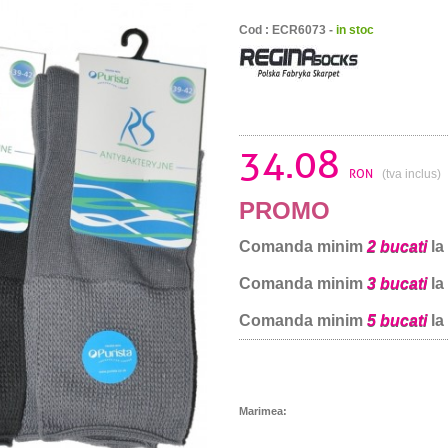
Cod : ECR6073 -
in stoc
34.08
RON
(tva inclus)
PROMO
Comanda minim
2 bucati
la
Comanda minim
3 bucati
la
Comanda minim
5 bucati
la
Marimea: