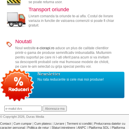
se poate returna usor.
Transport oriunde
Livram comanda ta oriunde te-ai afla. Costul de livrare
variaza in functie de valoarea comenzii si poate fi chiar
gratuit.
Noutati
Noul website
e-ciorapi.ro
aduce un plus de calitate clientilor
printr-o gama de produse semnificativ imbunatatita. Multumim
pentru suportul pe care ni l-ati oferit pana acum si va invitam
sa descoperiti probabil cele mai frumoase modele de chiloti,
pe care le-am selectat cu grija special pentru voi.
Newsletter
Nu rata reducerile si cele mai noi produse!
© Copyright 2026, Duras Media
Contact
|
Cum cumpar
|
Cum platesc
|
Livrare
|
Termeni si conditii
|
Prelucrarea datelor cu
caracter personal
|
Politica de retur
|
Sfaturi intretinere
|
ANPC
|
Platforma SOL
|
Platforma