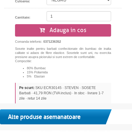
Culoarea:
Cantitate:
Adauga in cos
Comanda telefonic:
0371236352
Sosete inalte pentru barbati confectionate din bumbac de inalta
calitate si adaos de fibre elastice. Sosetele sunt uni, nu exercita
presiune asupra piciorului si sunt extrem de confortabile.
Compozitie:
80% Bumbac
15% Poliamida
5% Elastan
Pe scurt:
SKU ECR30145 · STEVEN · SOSETE
Barbati · 41,79 RON (TVA inclus) · In stoc · livrare 1-7
zile · retur 14 zile
Alte produse asemanatoare