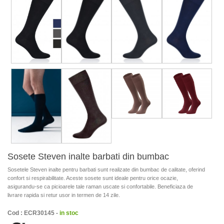
Sosete Steven inalte barbati din bumbac
Sosetele Steven inalte pentru barbati sunt realizate din bumbac de calitate, oferind
confort si respirabilitate. Aceste sosete sunt ideale pentru orice ocazie,
asigurandu-se ca picioarele tale raman uscate si confortabile. Beneficiaza de
livrare rapida si retur usor in termen de 14 zile.
Cod : ECR30145 -
in stoc