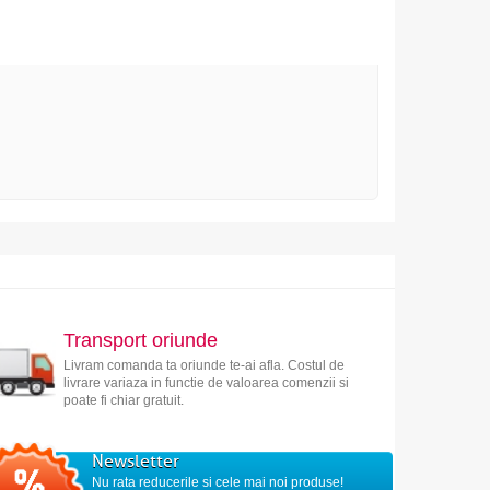
Transport oriunde
Livram comanda ta oriunde te-ai afla. Costul de
livrare variaza in functie de valoarea comenzii si
poate fi chiar gratuit.
Newsletter
Nu rata reducerile si cele mai noi produse!