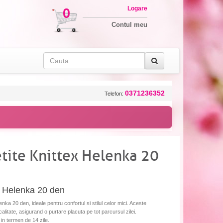
Logare
0
Contul meu
0371236352
Telefon:
etite Knittex Helenka 20
ex Helenka 20 den
nka 20 den, ideale pentru confortul si stilul celor mici. Aceste
litate, asigurand o purtare placuta pe tot parcursul zilei.
 in termen de 14 zile.