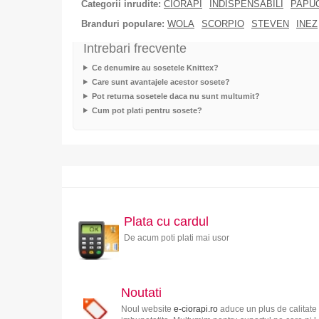
Categorii inrudite:
CIORAPI
INDISPENSABILI
PAPUC
Branduri populare:
WOLA
SCORPIO
STEVEN
INEZ
Intrebari frecvente
Ce denumire au sosetele Knittex?
Care sunt avantajele acestor sosete?
Pot returna sosetele daca nu sunt multumit?
Cum pot plati pentru sosete?
Plata cu cardul
De acum poti plati mai usor
Noutati
Noul website
e-ciorapi.ro
aduce un plus de calitate 