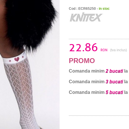
Cod : ECR65250 -
in stoc
22.86
RON
(tva inclus)
PROMO
Comanda minim
2 bucati
la
Comanda minim
3 bucati
la
Comanda minim
5 bucati
la