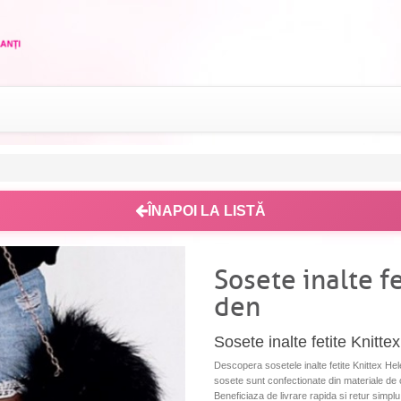
ÎNAPOI LA LISTĂ
Sosete inalte f
den
Sosete inalte fetite Knitt
Descopera sosetele inalte fetite Knittex Hele
sosete sunt confectionate din materiale de ca
Beneficiaza de livrare rapida si retur simplu