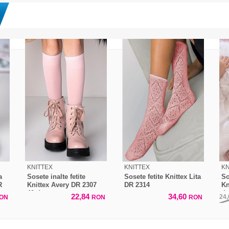
KNITTEX
KNITTEX
KN
a
Sosete inalte fetite
Sosete fetite Knittex Lita
So
R
Knittex Avery DR 2307
DR 2314
Kn
40 den
d
22,84
34,60
24
ON
RON
RON