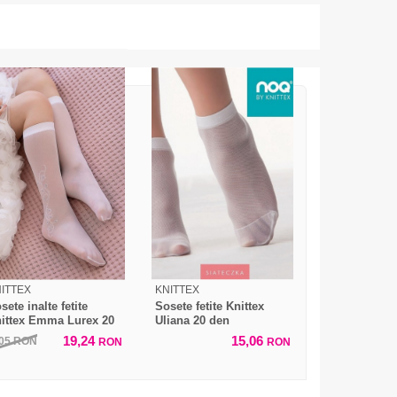
ITTEX
KNITTEX
sete inalte fetite
Sosete fetite Knittex
ittex Emma Lurex 20
Uliana 20 den
en
19,24
15,06
,05
RON
RON
RON