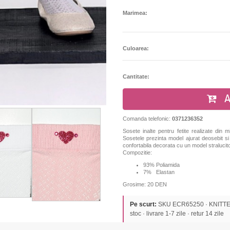
Marimea:
Culoarea:
Cantitate:
A
Comanda telefonic:
0371236352
Sosete inalte pentru fetite realizate din mi
Sosetele prezinta model ajurat deosebit si
confortabila decorata cu un model stralucito
Compozitie:
93% Poliamida
7% Elastan
Grosime: 20 DEN
Pe scurt:
SKU ECR65250 · KNITTEX 
stoc · livrare 1-7 zile · retur 14 zile