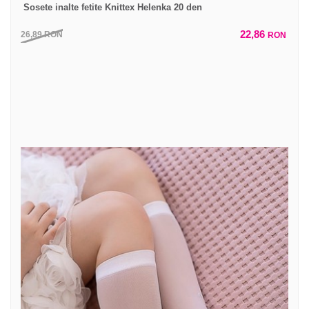
Sosete inalte fetite Knittex Helenka 20 den
22,86
26,89
RON
RON