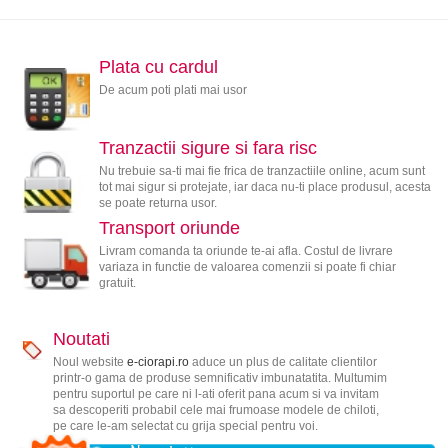
Plata cu cardul
De acum poti plati mai usor
Tranzactii sigure si fara risc
Nu trebuie sa-ti mai fie frica de tranzactiile online, acum sunt
tot mai sigur si protejate, iar daca nu-ti place produsul, acesta
se poate returna usor.
Transport oriunde
Livram comanda ta oriunde te-ai afla. Costul de livrare
variaza in functie de valoarea comenzii si poate fi chiar
gratuit.
Noutati
Noul website
e-ciorapi.ro
aduce un plus de calitate clientilor
printr-o gama de produse semnificativ imbunatatita. Multumim
pentru suportul pe care ni l-ati oferit pana acum si va invitam
sa descoperiti probabil cele mai frumoase modele de chiloti,
pe care le-am selectat cu grija special pentru voi.