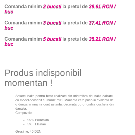
Comanda minim
2 bucati
la pretul de
39.61 RON /
buc
Comanda minim
3 bucati
la pretul de
37.41 RON /
buc
Comanda minim
5 bucati
la pretul de
35.21 RON /
buc
Produs indisponibil
momentan !
Sosete inalte pentru fetite realizate din microfibra de inalta calitate,
cu model deosebit cu buline mici. Manseta este pusa in evidenta de
o dunga in nuanta contrastanta, decorata cu o fundita cocheta din
dantela.
Compozitie:
95% Poliamida
5% Elastan
Grosime: 40 DEN