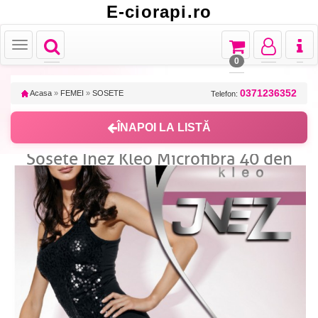
E-ciorapi.ro
Toggle
Toggle
Toggle
Toggl
Toggle
navigation
navigation
navigation
naviga
navigation
0
0371236352
Acasa
»
FEMEI
»
SOSETE
Telefon:
ÎNAPOI LA LISTĂ
Sosete Inez Kleo Microfibra 40 den