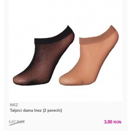
INEZ
Talpici dama Inez (2 perechi)
3,80
5,07
RON
RON