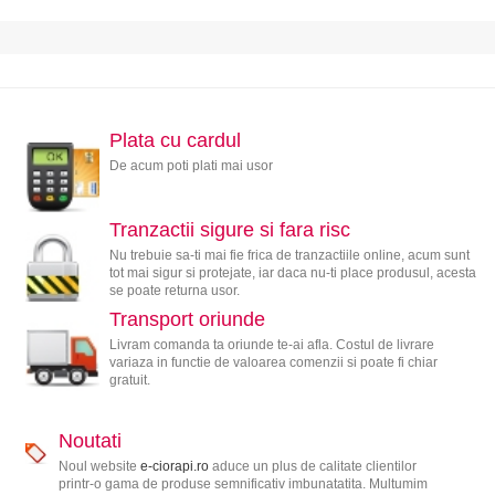
Plata cu cardul
De acum poti plati mai usor
Tranzactii sigure si fara risc
Nu trebuie sa-ti mai fie frica de tranzactiile online, acum sunt
tot mai sigur si protejate, iar daca nu-ti place produsul, acesta
se poate returna usor.
Transport oriunde
Livram comanda ta oriunde te-ai afla. Costul de livrare
variaza in functie de valoarea comenzii si poate fi chiar
gratuit.
Noutati
Noul website
e-ciorapi.ro
aduce un plus de calitate clientilor
printr-o gama de produse semnificativ imbunatatita. Multumim