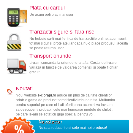
Plata cu cardul
De acum poti plati mai usor
Tranzactii sigure si fara risc
Nu trebuie sa-ti mai fie frica de tranzactiile online, acum sunt
tot mai sigur si protejate, iar daca nu-ti place produsul, acesta
se poate returna usor.
Transport oriunde
Livram comanda ta oriunde te-ai afla. Costul de livrare
variaza in functie de valoarea comenzii si poate fi chiar
gratuit.
Noutati
Noul website
e-ciorapi.ro
aduce un plus de calitate clientilor
printr-o gama de produse semnificativ imbunatatita. Multumim
pentru suportul pe care ni l-ati oferit pana acum si va invitam
sa descoperiti probabil cele mai frumoase modele de chiloti,
pe care le-am selectat cu grija special pentru voi.
Newsletter
Nu rata reducerile si cele mai noi produse!