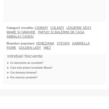
Categorii inrudite:
CIORAPI
COLANTI
LENJERIE SEXY
MAME SI GRAVIDE
PAPUCI SI BALERINI DE CASA
AMBALAJ CADOU
Branduri populare:
VENEZIANA
STEVEN
GABRIELLA
FIORE
GOLDEN LADY
INEZ
Intrebari frecvente
Ce denumire au sosetele?
Care este pretul sosetelor Mona?
Cat dureaza livrarea?
Pot returna sosetele?