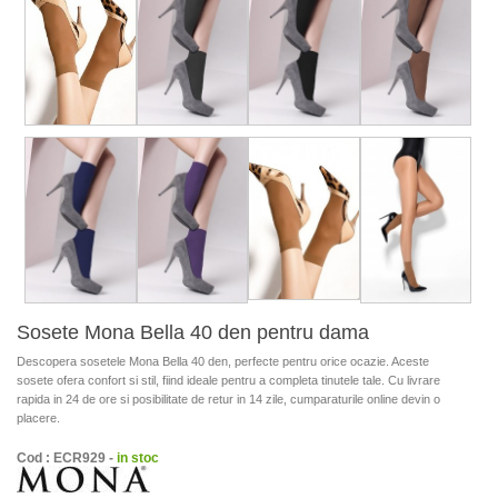
Sosete Mona Bella 40 den pentru dama
Descopera sosetele Mona Bella 40 den, perfecte pentru orice ocazie. Aceste
sosete ofera confort si stil, fiind ideale pentru a completa tinutele tale. Cu livrare
rapida in 24 de ore si posibilitate de retur in 14 zile, cumparaturile online devin o
placere.
Cod : ECR929 -
in stoc