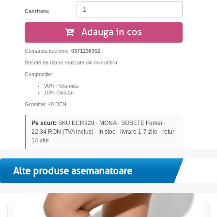
Cantitate:
Adauga in cos
Comanda telefonic:
0371236352
Sosete de dama realizate din microfibra.
Compozitie:
90% Poliamida
10% Elastan
Grosime: 40 DEN
Pe scurt:
SKU ECR929 · MONA · SOSETE Femei ·
22,34 RON (TVA inclus) · In stoc · livrare 1-7 zile · retur
14 zile
Alte produse asemanatoare