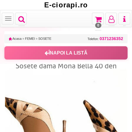
E-ciorapi.ro
Toggle
Toggle
Toggle
Toggl
Toggle
navigation
navigation
navigation
naviga
navigation
0
0371236352
Acasa
»
FEMEI
»
SOSETE
Telefon:
ÎNAPOI LA LISTĂ
Sosete dama Mona Bella 40 den