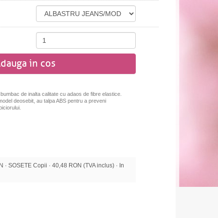
dauga in cos
 bumbac de inalta calitate cu adaos de fibre elastice.
 model deosebit, au talpa ABS pentru a preveni
iciorului.
 SOSETE Copii · 40,48 RON (TVA inclus) · In