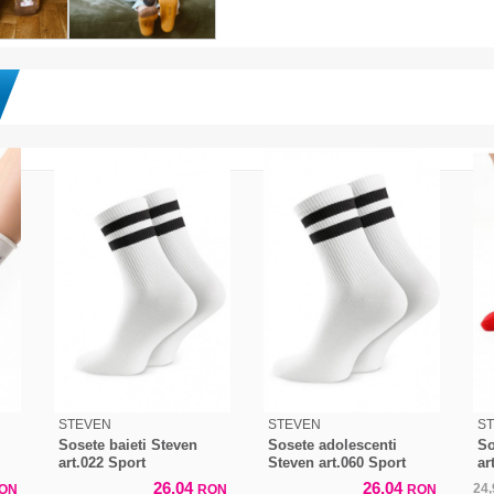
STEVEN
STEVEN
S
Sosete baieti Steven
Sosete adolescenti
So
art.022 Sport
Steven art.060 Sport
ar
26,04
26,04
24
ON
RON
RON