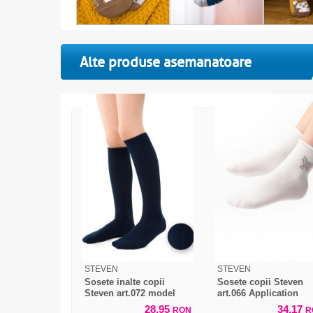
Alte produse asemanatoare
STEVEN
STEVEN
Sosete inalte copii
Sosete copii Steven
Steven art.072 model
art.066 Application
texturat
28,95
34,17
RON
R