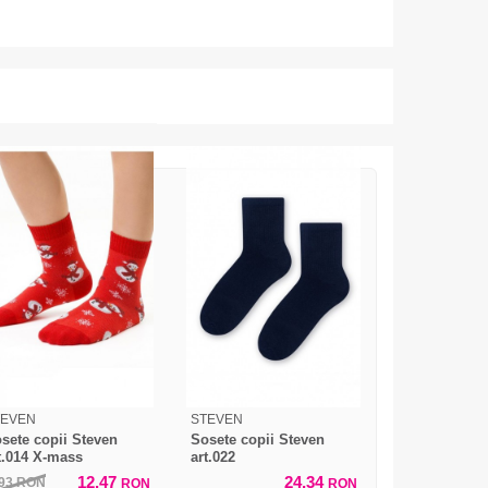
TEVEN
STEVEN
sete copii Steven
Sosete copii Steven
t.014 X-mass
art.022
12,47
24,34
,93
RON
RON
RON