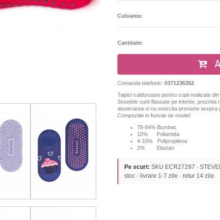
Culoarea:
Cantitate:
A
Comanda telefonic:
0371236352
Talpici calduroase pentru copii realizate din
Sosetele sunt flausate pe interior, prezinta
alunecarea si nu exercita presiune asupra p
Compozitie in functie de model:
78-84% Bumbac
10% Poliamida
4-10% Polipropilena
2% Elastan
Pe scurt:
SKU ECR27297 · STEVEN ·
stoc · livrare 1-7 zile · retur 14 zile