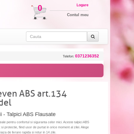
Logare
0
Contul meu
0371236352
Telefon:
teven ABS art.134
del
i - Talpici ABS Flausate
le pentru confortul si siguranta celor mici. Aceste talpici ABS
si protectie, fiind usor de purtat in orice moment al zilei. Alege
aza de livrare rapida si retur in 14 zile.