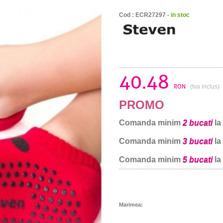
Cod : ECR27297 -
in stoc
40.48
RON
(tva inclus)
PROMO
Comanda minim
2 bucati
la
Comanda minim
3 bucati
la
Comanda minim
5 bucati
la
Marimea: