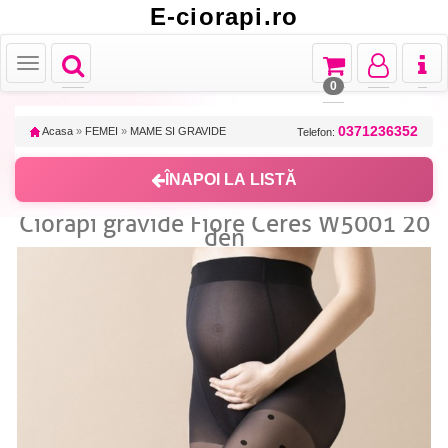
E-ciorapi.ro
Toggle
Toggle
Toggle
Toggl
Toggle
navigation
navigation
navigation
naviga
navigation
0
0371236352
Acasa
»
FEMEI
»
MAME SI GRAVIDE
Telefon:
ÎNAPOI LA LISTĂ
Ciorapi gravide Fiore Ceres W5001 20
den