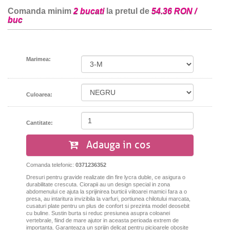
Comanda minim
2 bucati
la pretul de
54.36 RON /
buc
Marimea:
Culoarea:
Cantitate:
Adauga in cos
Comanda telefonic:
0371236352
Dresuri pentru gravide realizate din fire lycra duble, ce asigura o
durabilitate crescuta. Ciorapii au un design special in zona
abdomenului ce ajuta la sprijinirea burticii viitoarei mamici fara a o
presa, au intaritura invizibila la varfuri, portiunea chilotului marcata,
cusaturi plate pentru un plus de confort si prezinta model deosebit
cu buline.
Sustin burta si reduc presiunea asupra coloanei
vertebrale, fiind de mare ajutor in aceasta perioada extrem de
importanta. Garanteaza un sprijin delicat pentru picioarele obosite