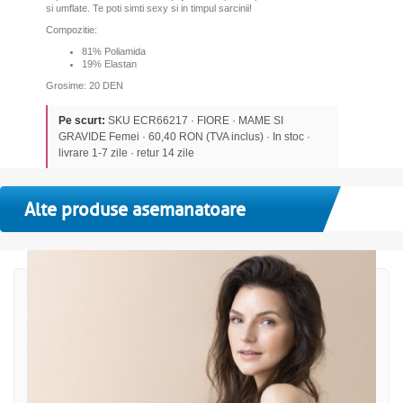
si umflate. Te poti simti sexy si in timpul sarcinii!
Compozitie:
81% Poliamida
19% Elastan
Grosime: 20 DEN
Pe scurt:
SKU ECR66217 · FIORE · MAME SI
GRAVIDE Femei · 60,40 RON (TVA inclus) · In stoc ·
livrare 1-7 zile · retur 14 zile
Alte produse asemanatoare