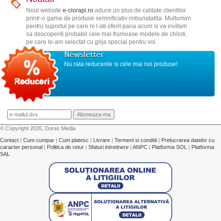
Noul website
e-ciorapi.ro
aduce un plus de calitate clientilor
printr-o gama de produse semnificativ imbunatatita. Multumim
pentru suportul pe care ni l-ati oferit pana acum si va invitam
sa descoperiti probabil cele mai frumoase modele de chiloti,
pe care le-am selectat cu grija special pentru voi.
Newsletter
Nu rata reducerile si cele mai noi produse!
© Copyright 2026, Duras Media
Contact
|
Cum cumpar
|
Cum platesc
|
Livrare
|
Termeni si conditii
|
Prelucrarea datelor cu
caracter personal
|
Politica de retur
|
Sfaturi intretinere
|
ANPC
|
Platforma SOL
|
Platforma
SAL