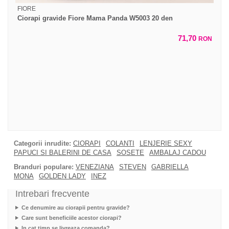
FIORE
Ciorapi gravide Fiore Mama Panda W5003 20 den
71,70
RON
Categorii inrudite:
CIORAPI
COLANTI
LENJERIE SEXY
PAPUCI SI BALERINI DE CASA
SOSETE
AMBALAJ CADOU
Branduri populare:
VENEZIANA
STEVEN
GABRIELLA
MONA
GOLDEN LADY
INEZ
Intrebari frecvente
Ce denumire au ciorapii pentru gravide?
Care sunt beneficiile acestor ciorapi?
In cat timp se livreaza comanda?