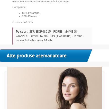
ajutor in aceasta perioada extrem de importanta.
Compozitie:
80% Poliamida
20% Elastan
Grosime: 40 DEN
Pe scurt:
SKU ECR68615 · FIORE · MAME SI
GRAVIDE Femei · 67,94 RON (TVA inclus) · In stoc ·
livrare 1-7 zile · retur 14 zile
Alte produse asemanatoare