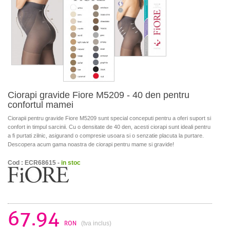
Ciorapi gravide Fiore M5209 - 40 den pentru
confortul mamei
Ciorapii pentru gravide Fiore M5209 sunt special conceputi pentru a oferi suport si
confort in timpul sarcinii. Cu o densitate de 40 den, acesti ciorapi sunt ideali pentru
a fi purtati zilnic, asigurand o compresie usoara si o senzatie placuta la purtare.
Descopera acum gama noastra de ciorapi pentru mame si gravide!
Cod : ECR68615 -
in stoc
67.94
RON
(tva inclus)