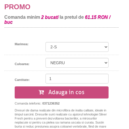
PROMO
Comanda minim
2 bucati
la pretul de
61.15 RON /
buc
Marimea:
Culoarea:
Cantitate:
Adauga in cos
Comanda telefonic:
0371236352
Dresuri de dama realizate din microfibra de inalta calitate, ideale in
timpul sarcinii. Dresurile sunt realizate cu ajutorul tehnologiei Silver
Fresh pentru a preveni dezvoltarea bacteriilor, a mirosurilor
neplacute si pentru ca pielea sa ramana uscata si curata. Sustin
burta si reduc presiunea asupra coloanei vertebrale, fiind de mare