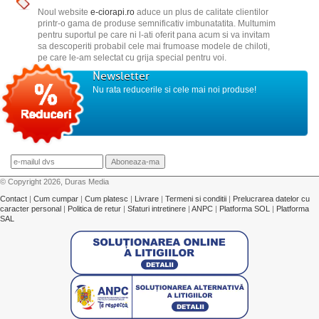
Noul website
e-ciorapi.ro
aduce un plus de calitate clientilor
printr-o gama de produse semnificativ imbunatatita. Multumim
pentru suportul pe care ni l-ati oferit pana acum si va invitam
sa descoperiti probabil cele mai frumoase modele de chiloti,
pe care le-am selectat cu grija special pentru voi.
Newsletter
Nu rata reducerile si cele mai noi produse!
© Copyright 2026, Duras Media
Contact
|
Cum cumpar
|
Cum platesc
|
Livrare
|
Termeni si conditii
|
Prelucrarea datelor cu
caracter personal
|
Politica de retur
|
Sfaturi intretinere
|
ANPC
|
Platforma SOL
|
Platforma
SAL