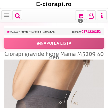
E-ciorapi.ro
Toggle
Toggle
Toggle
Toggl
Toggle
navigation
navigation
navigation
naviga
navigation
0
0371236352
Acasa
»
FEMEI
»
MAME SI GRAVIDE
Telefon:
ÎNAPOI LA LISTĂ
Ciorapi gravide Fiore Mama M5209 40
den