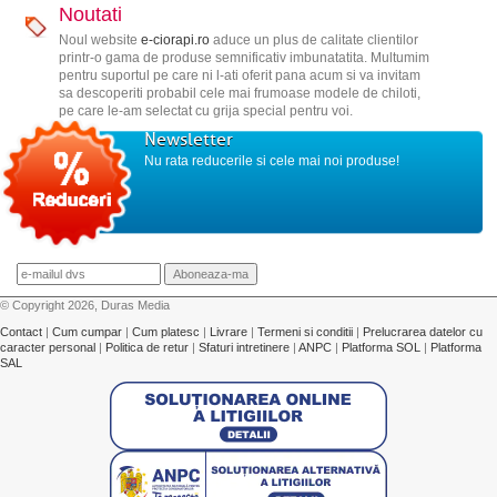
Noutati
Noul website
e-ciorapi.ro
aduce un plus de calitate clientilor
printr-o gama de produse semnificativ imbunatatita. Multumim
pentru suportul pe care ni l-ati oferit pana acum si va invitam
sa descoperiti probabil cele mai frumoase modele de chiloti,
pe care le-am selectat cu grija special pentru voi.
Newsletter
Nu rata reducerile si cele mai noi produse!
© Copyright 2026, Duras Media
Contact
|
Cum cumpar
|
Cum platesc
|
Livrare
|
Termeni si conditii
|
Prelucrarea datelor cu
caracter personal
|
Politica de retur
|
Sfaturi intretinere
|
ANPC
|
Platforma SOL
|
Platforma
SAL