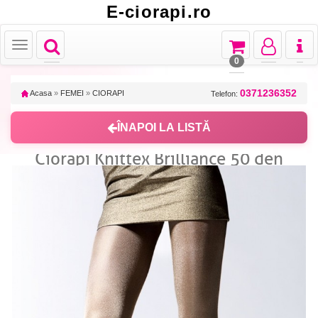
E-ciorapi.ro
Toggle
Toggle
Toggle
Toggl
Toggle
navigation
navigation
navigation
naviga
navigation
0
0371236352
Acasa
»
FEMEI
»
CIORAPI
Telefon:
ÎNAPOI LA LISTĂ
Ciorapi Knittex Brilliance 50 den