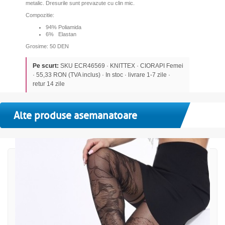
metalic. Dresurile sunt prevazute cu clin mic.
Compozitie:
94% Poliamida
6% Elastan
Grosime: 50 DEN
Pe scurt:
SKU ECR46569 · KNITTEX · CIORAPI Femei
· 55,33 RON (TVA inclus) · In stoc · livrare 1-7 zile ·
retur 14 zile
Alte produse asemanatoare