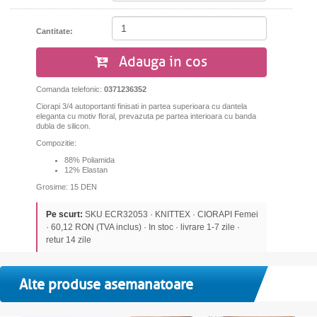
Cantitate:
Adauga in cos
Comanda telefonic:
0371236352
Ciorapi 3/4 autoportanti finisati in partea superioara cu dantela
eleganta cu motiv floral, prevazuta pe partea interioara cu banda
dubla de silicon.
Compozitie:
88% Poliamida
12% Elastan
Grosime: 15 DEN
Pe scurt:
SKU ECR32053 · KNITTEX · CIORAPI Femei
· 60,12 RON (TVA inclus) · In stoc · livrare 1-7 zile ·
retur 14 zile
Alte produse asemanatoare