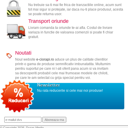
Nu trebuie sa-ti mai fie frica de tranzactiile online, acum sunt
tot mai sigur si protejate, iar daca nu-ti place produsul, acesta
se poate returna usor.
Transport oriunde
Livram comanda ta oriunde te-ai afla. Costul de livrare
variaza in functie de valoarea comenzii si poate fi chiar
gratuit.
Noutati
Noul website
e-ciorapi.ro
aduce un plus de calitate clientilor
printr-o gama de produse semnificativ imbunatatita. Multumim
pentru suportul pe care ni l-ati oferit pana acum si va invitam
sa descoperiti probabil cele mai frumoase modele de chiloti,
pe care le-am selectat cu grija special pentru voi.
Newsletter
Nu rata reducerile si cele mai noi produse!
© Copyright 2026, Duras Media