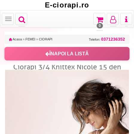
E-ciorapi.ro
Toggle
Toggle
Toggle
Toggl
Toggle
navigation
navigation
navigation
naviga
navigation
0
0371236352
Acasa
»
FEMEI
»
CIORAPI
Telefon:
ÎNAPOI LA LISTĂ
Ciorapi 3/4 Knittex Nicole 15 den