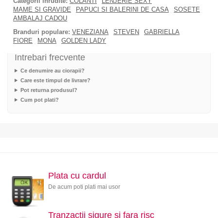
Categorii inrudite:
COLANTI
LENJERIE SEXY
MAME SI GRAVIDE
PAPUCI SI BALERINI DE CASA
SOSETE
AMBALAJ CADOU
Branduri populare:
VENEZIANA
STEVEN
GABRIELLA
FIORE
MONA
GOLDEN LADY
Intrebari frecvente
Ce denumire au ciorapii?
Care este timpul de livrare?
Pot returna produsul?
Cum pot plati?
Plata cu cardul
De acum poti plati mai usor
Tranzactii sigure si fara risc