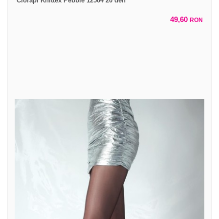
Ciorapi Knittex Pebble 12504 20 den
49,60
RON