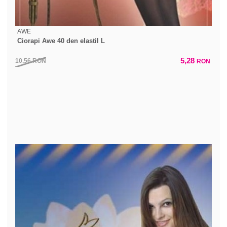
AWE
Ciorapi Awe 40 den elastil L
5,28
10,56
RON
RON