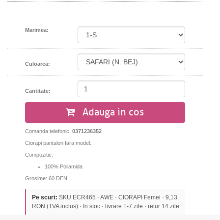
Marimea:
Culoarea:
Cantitate:
Adauga in cos
Comanda telefonic:
0371236352
Ciorapi pantalon fara model.
Compozitie:
100% Poliamida
Grosime: 60 DEN
Pe scurt:
SKU ECR465 · AWE · CIORAPI Femei · 9,13
RON (TVA inclus) · In stoc · livrare 1-7 zile · retur 14 zile