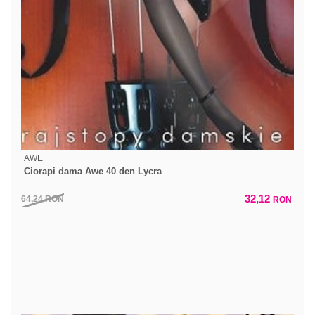
AWE
Ciorapi dama Awe 40 den Lycra
32,12
64,24
RON
RON