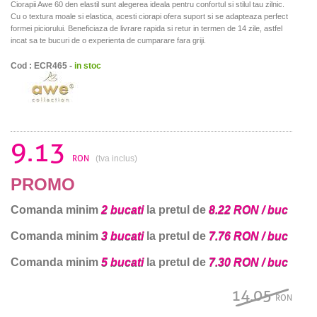
Ciorapii Awe 60 den elastil sunt alegerea ideala pentru confortul si stilul tau zilnic.
Cu o textura moale si elastica, acesti ciorapi ofera suport si se adapteaza perfect
formei piciorului. Beneficiaza de livrare rapida si retur in termen de 14 zile, astfel
incat sa te bucuri de o experienta de cumparare fara griji.
Cod : ECR465 -
in stoc
9.13
RON
(tva inclus)
PROMO
Comanda minim
2 bucati
la pretul de
8.22 RON / buc
Comanda minim
3 bucati
la pretul de
7.76 RON / buc
Comanda minim
5 bucati
la pretul de
7.30 RON / buc
14.05
RON