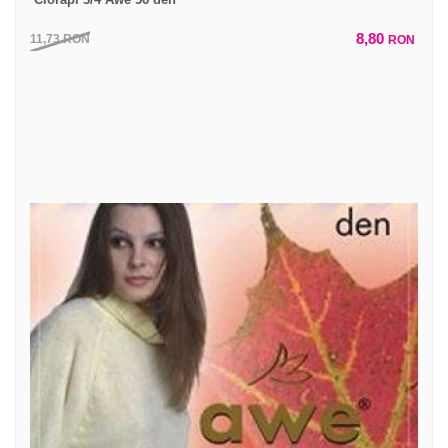
8,80
11,73
RON
RON