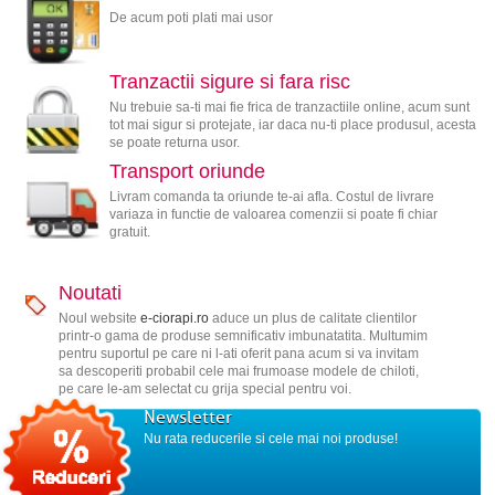
De acum poti plati mai usor
Tranzactii sigure si fara risc
Nu trebuie sa-ti mai fie frica de tranzactiile online, acum sunt
tot mai sigur si protejate, iar daca nu-ti place produsul, acesta
se poate returna usor.
Transport oriunde
Livram comanda ta oriunde te-ai afla. Costul de livrare
variaza in functie de valoarea comenzii si poate fi chiar
gratuit.
Noutati
Noul website
e-ciorapi.ro
aduce un plus de calitate clientilor
printr-o gama de produse semnificativ imbunatatita. Multumim
pentru suportul pe care ni l-ati oferit pana acum si va invitam
sa descoperiti probabil cele mai frumoase modele de chiloti,
pe care le-am selectat cu grija special pentru voi.
Newsletter
Nu rata reducerile si cele mai noi produse!