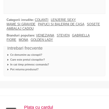
Categorii inrudite:
COLANTI
LENJERIE SEXY
MAME SI GRAVIDE
PAPUCI SI BALERINI DE CASA
SOSETE
AMBALAJ CADOU
Branduri populare:
VENEZIANA
STEVEN
GABRIELLA
FIORE
MONA
GOLDEN LADY
Intrebari frecvente
Ce denumire au ciorapii?
Care este pretul ciorapilor?
In cat timp primesc comanda?
Pot returna produsul?
Plata cu cardul