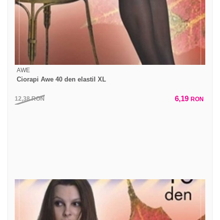
AWE
Ciorapi Awe 40 den elastil XL
6,19
12,38
RON
RON