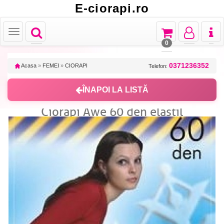
E-ciorapi.ro
Toggle
Toggle
Toggle
Toggl
Toggle
navigation
navigation
navigation
naviga
navigation
0
0371236352
Acasa
»
FEMEI
»
CIORAPI
Telefon:
ÎNAPOI LA LISTĂ
Ciorapi Awe 60 den elastil