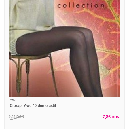
AWE
Ciorapi Awe 40 den elastil
7,86
9,83
RON
RON