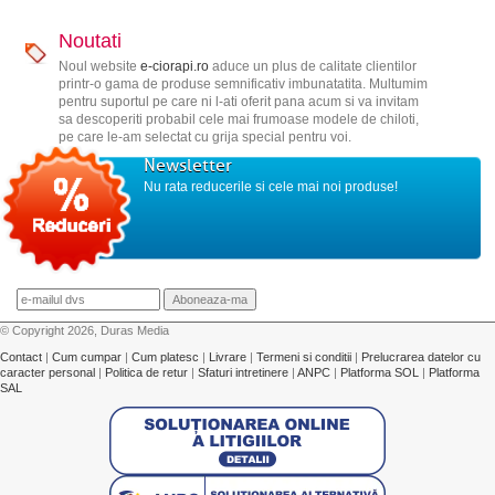
Noutati
Noul website
e-ciorapi.ro
aduce un plus de calitate clientilor
printr-o gama de produse semnificativ imbunatatita. Multumim
pentru suportul pe care ni l-ati oferit pana acum si va invitam
sa descoperiti probabil cele mai frumoase modele de chiloti,
pe care le-am selectat cu grija special pentru voi.
Newsletter
Nu rata reducerile si cele mai noi produse!
© Copyright 2026, Duras Media
Contact
|
Cum cumpar
|
Cum platesc
|
Livrare
|
Termeni si conditii
|
Prelucrarea datelor cu
caracter personal
|
Politica de retur
|
Sfaturi intretinere
|
ANPC
|
Platforma SOL
|
Platforma
SAL