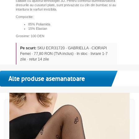
calitate cu ajutorul tehnologiei 3D. Pentru confortul dumneavoastra
dresurile au cusaturi plate, sunt prevazute cu clin din bumbac si au
intaritura la varfuri invizibila.
Compozitie:
85% Poliamida
15% Elastan
Grosime: 100 DEN
Pe scurt:
SKU ECR31720 · GABRIELLA · CIORAPI
Femei · 77,80 RON (TVA inclus) · In stoc · livrare 1-7
zile · retur 14 zile
Alte produse asemanatoare