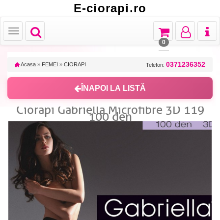
E-ciorapi.ro
Toggle
Toggle
Toggle
Toggl
Toggle
navigation
navigation
navigation
naviga
navigation
0
0371236352
Acasa
»
FEMEI
»
CIORAPI
Telefon:
ÎNAPOI LA LISTĂ
Ciorapi Gabriella Microfibre 3D 119
100 den