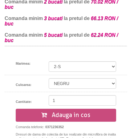
Comanda minim
2 bucati
la pretul de
70.02 RON /
buc
Comanda minim
3 bucati
la pretul de
66.13 RON /
buc
Comanda minim
5 bucati
la pretul de
62.24 RON /
buc
Marimea:
Culoarea:
Cantitate:
Adauga in cos
Comanda telefonic:
0371236352
Dresuri de dama din colectia de lux realizate din microfibra de inalta