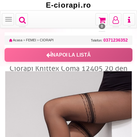
E-ciorapi.ro
Toggle
Toggle
Toggle
Toggl
Toggle
navigation
navigation
navigation
naviga
navigation
0
0371236352
Acasa
»
FEMEI
»
CIORAPI
Telefon:
ÎNAPOI LA LISTĂ
Ciorapi Knittex Coma 12405 20 den