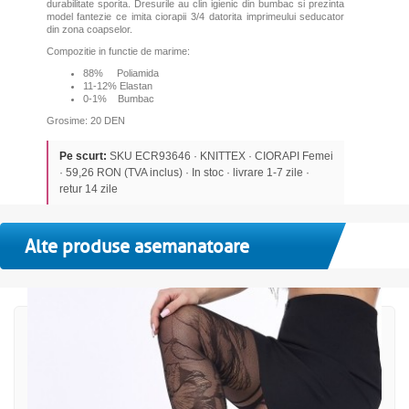
durabilitate sporita. Dresurile au clin igienic din bumbac si prezinta
model fantezie ce imita ciorapii 3/4 datorita imprimeului seducator
din zona coapselor.
Compozitie in functie de marime:
88% Poliamida
11-12% Elastan
0-1% Bumbac
Grosime: 20 DEN
Pe scurt:
SKU ECR93646 · KNITTEX · CIORAPI Femei
· 59,26 RON (TVA inclus) · In stoc · livrare 1-7 zile ·
retur 14 zile
Alte produse asemanatoare