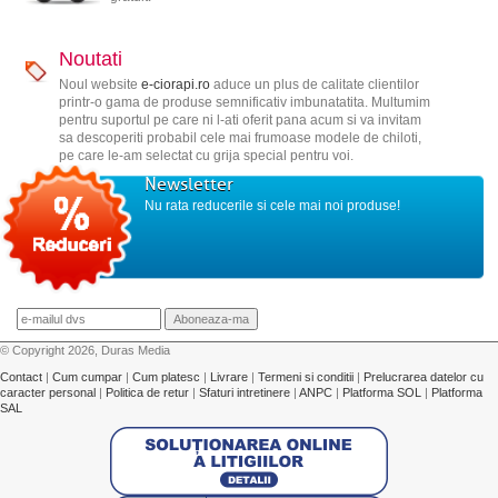
Noutati
Noul website
e-ciorapi.ro
aduce un plus de calitate clientilor
printr-o gama de produse semnificativ imbunatatita. Multumim
pentru suportul pe care ni l-ati oferit pana acum si va invitam
sa descoperiti probabil cele mai frumoase modele de chiloti,
pe care le-am selectat cu grija special pentru voi.
Newsletter
Nu rata reducerile si cele mai noi produse!
© Copyright 2026, Duras Media
Contact
|
Cum cumpar
|
Cum platesc
|
Livrare
|
Termeni si conditii
|
Prelucrarea datelor cu
caracter personal
|
Politica de retur
|
Sfaturi intretinere
|
ANPC
|
Platforma SOL
|
Platforma
SAL