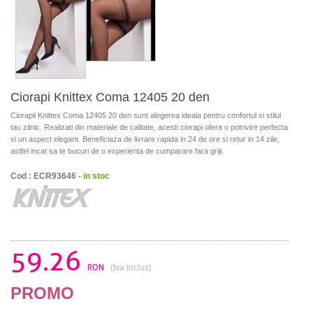
Ciorapi Knittex Coma 12405 20 den
Ciorapii Knittex Coma 12405 20 den sunt alegerea ideala pentru confortul si stilul
tau zilnic. Realizati din materiale de calitate, acesti ciorapi ofera o potrivire perfecta
si un aspect elegant. Beneficiaza de livrare rapida in 24 de ore si retur in 14 zile,
astfel incat sa te bucuri de o experienta de cumparare fara griji.
Cod : ECR93646 -
in stoc
59.26
RON
(tva inclus)
PROMO