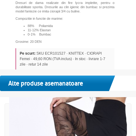
Dresuri de dama realizate din fire lycra impletite, pentru o
durabilitate sporita. Dresurile au clin igienic din bumbac si prezinta
model fantezie ce imita ciorapii 3/4 cu buline.
Compozitie in functie de marime:
88% Poliamida
11-12% Elastan
0-1% Bumbac
Grosime: 20 DEN
Pe scurt:
SKU ECR101527 · KNITTEX · CIORAPI
Femei · 49,60 RON (TVA inclus) · In stoc · livrare 1-7
zile · retur 14 zile
Alte produse asemanatoare