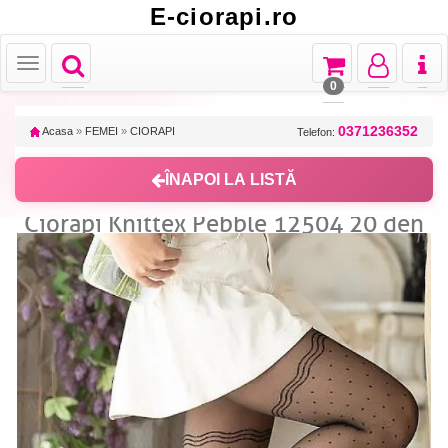
E-ciorapi.ro
Toggle
Toggle
Toggle
Toggl
Toggle
navigation
navigation
navigation
naviga
navigation
0
0371236352
Acasa
»
FEMEI
»
CIORAPI
Telefon:
ÎNAPOI LA LISTĂ
Ciorapi Knittex Pebble 12504 20 den