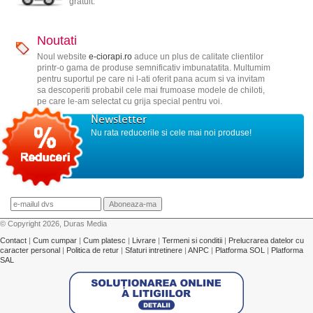
gratuit.
Noutati
Noul website
e-ciorapi.ro
aduce un plus de calitate clientilor
printr-o gama de produse semnificativ imbunatatita. Multumim
pentru suportul pe care ni l-ati oferit pana acum si va invitam
sa descoperiti probabil cele mai frumoase modele de chiloti,
pe care le-am selectat cu grija special pentru voi.
Newsletter
Nu rata reducerile si cele mai noi produse!
© Copyright 2026, Duras Media
Contact
|
Cum cumpar
|
Cum platesc
|
Livrare
|
Termeni si conditii
|
Prelucrarea datelor cu
caracter personal
|
Politica de retur
|
Sfaturi intretinere
|
ANPC
|
Platforma SOL
|
Platforma
SAL