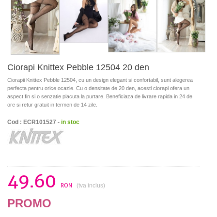
Ciorapi Knittex Pebble 12504 20 den
Ciorapii Knittex Pebble 12504, cu un design elegant si confortabil, sunt alegerea
perfecta pentru orice ocazie. Cu o densitate de 20 den, acesti ciorapi ofera un
aspect fin si o senzatie placuta la purtare. Beneficiaza de livrare rapida in 24 de
ore si retur gratuit in termen de 14 zile.
Cod : ECR101527 -
in stoc
49.60
RON
(tva inclus)
PROMO