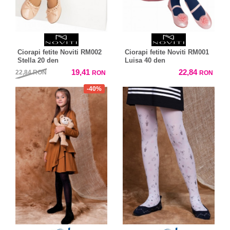
Ciorapi fetite Noviti RM002
Ciorapi fetite Noviti RM001
Stella 20 den
Luisa 40 den
19,41
22,84
22,84
RON
RON
RON
-40%