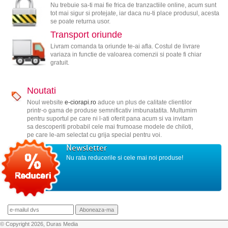
Nu trebuie sa-ti mai fie frica de tranzactiile online, acum sunt
tot mai sigur si protejate, iar daca nu-ti place produsul, acesta
se poate returna usor.
Transport oriunde
Livram comanda ta oriunde te-ai afla. Costul de livrare
variaza in functie de valoarea comenzii si poate fi chiar
gratuit.
Noutati
Noul website
e-ciorapi.ro
aduce un plus de calitate clientilor
printr-o gama de produse semnificativ imbunatatita. Multumim
pentru suportul pe care ni l-ati oferit pana acum si va invitam
sa descoperiti probabil cele mai frumoase modele de chiloti,
pe care le-am selectat cu grija special pentru voi.
Newsletter
Nu rata reducerile si cele mai noi produse!
© Copyright 2026, Duras Media