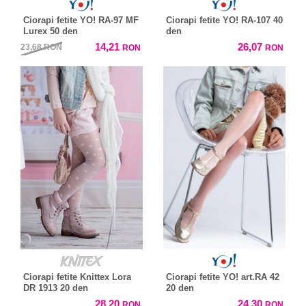
Ciorapi fetite YO! RA-97 MF
Ciorapi fetite YO! RA-107 40
Lurex 50 den
den
14,21
26,07
23,68
RON
RON
RON
Ciorapi fetite Knittex Lora
Ciorapi fetite YO! art.RA 42
DR 1913 20 den
20 den
28,20
24,30
RON
RON