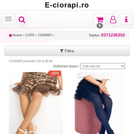
E-ciorapi.ro
Toggle
Toggle
Toggle
Toggl
Toggle
navigation
navigation
navigation
naviga
navigation
0
0371236352
Acasa
»
COPII
»
CIORAPI
»
Telefon:
Filtre
CIORAPI pret intre 20 si 30 lei
Ordonare dupa :
-15%