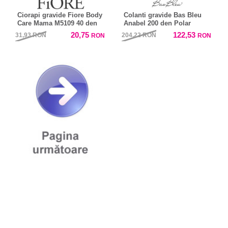
Ciorapi gravide Fiore Body
Colanti gravide Bas Bleu
Care Mama M5109 40 den
Anabel 200 den Polar
20,75
122,53
31,93
RON
204,22
RON
RON
RON