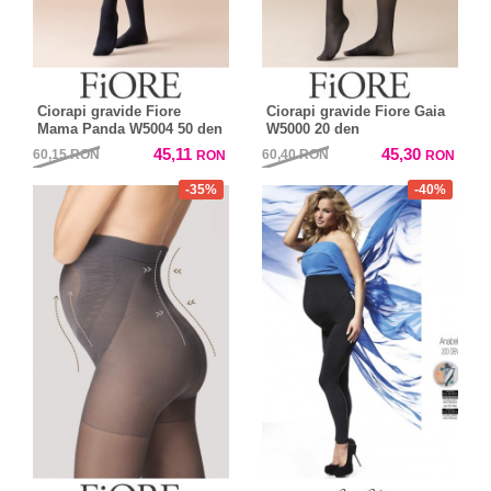
Ciorapi gravide Fiore
Ciorapi gravide Fiore Gaia
Mama Panda W5004 50 den
W5000 20 den
45,11
45,30
60,15
RON
60,40
RON
RON
RON
-35%
-40%