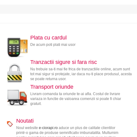
Plata cu cardul
De acum poti plati mai usor
Tranzactii sigure si fara risc
Nu trebuie sa-ti mai fie frica de tranzactiile online, acum sunt
tot mai sigur si protejate, iar daca nu-ti place produsul, acesta
se poate returna usor.
Transport oriunde
Livram comanda ta oriunde te-ai afla. Costul de livrare
variaza in functie de valoarea comenzii si poate fi chiar
gratuit.
Noutati
Noul website
e-ciorapi.ro
aduce un plus de calitate clientilor
printr-o gama de produse semnificativ imbunatatita. Multumim