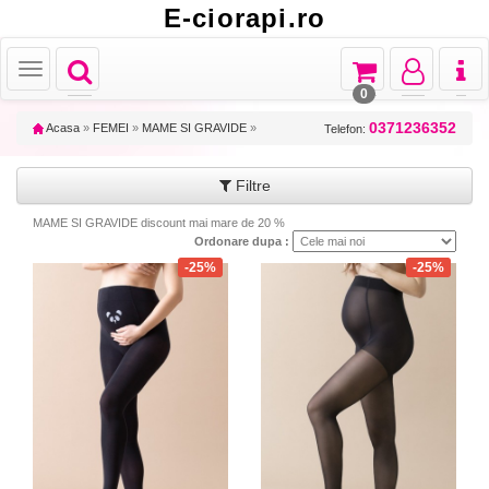
E-ciorapi.ro
Toggle
Toggle
Toggle
Toggl
Toggle
navigation
navigation
navigation
naviga
navigation
0
0371236352
Acasa
»
FEMEI
»
MAME SI GRAVIDE
»
Telefon:
Filtre
MAME SI GRAVIDE discount mai mare de 20 %
Ordonare dupa :
-25%
-25%