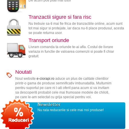
De acum poti plati mai usor
Tranzactii sigure si fara risc
Nu trebuie sa-ti mai fie frica de tranzactiile online, acum sunt
tot mai sigur si protejate, iar daca nu-ti place produsul, acesta
se poate returna usor.
Transport oriunde
Livram comanda ta oriunde te-ai afla. Costul de livrare
variaza in functie de valoarea comenzii si poate fi chiar
gratuit.
Noutati
Noul website
e-ciorapi.ro
aduce un plus de calitate clientilor
printr-o gama de produse semnificativ imbunatatita. Multumim
pentru suportul pe care ni l-ati oferit pana acum si va invitam
sa descoperiti probabil cele mai frumoase modele de chiloti,
pe care le-am selectat cu grija special pentru voi.
Newsletter
Nu rata reducerile si cele mai noi produse!