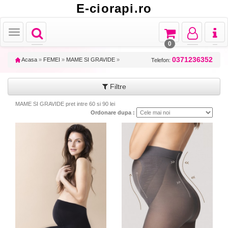
E-ciorapi.ro
Toggle
Toggle
Toggle
Toggl
Toggle
navigation
navigation
navigation
naviga
navigation
0
0371236352
Acasa
»
FEMEI
»
MAME SI GRAVIDE
»
Telefon:
Filtre
MAME SI GRAVIDE pret intre 60 si 90 lei
Ordonare dupa :