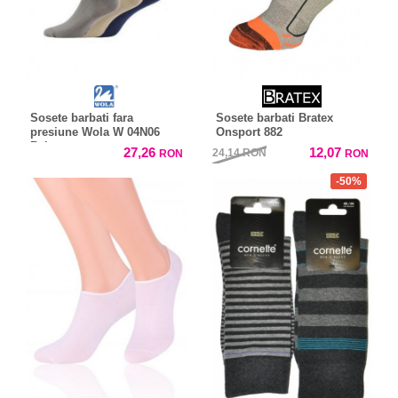
Sosete barbati fara
Sosete barbati Bratex
presiune Wola W 04N06
Onsport 882
Relax
27,26
12,07
24,14
RON
RON
RON
-50%