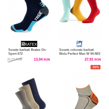
Sosete barbati Bratex On
Sosete colorate barbati
Sport 672
Wola Perfect Man W 94.N03
13,04
27,91
21,73
RON
RON
RON
-50%