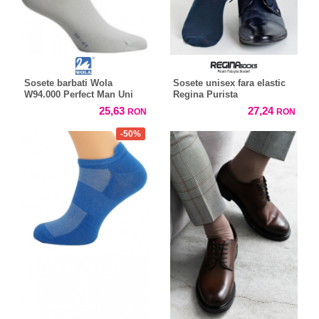
Sosete barbati Wola
Sosete unisex fara elastic
W94.000 Perfect Man Uni
Regina Purista
25,63
27,24
RON
RON
-50%