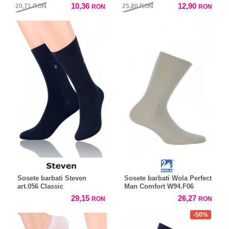
10,36
12,90
20,71
RON
25,80
RON
RON
RON
Sosete barbati Steven
Sosete barbati Wola Perfect
art.056 Classic
Man Comfort W94.F06
29,15
26,27
RON
RON
-50%