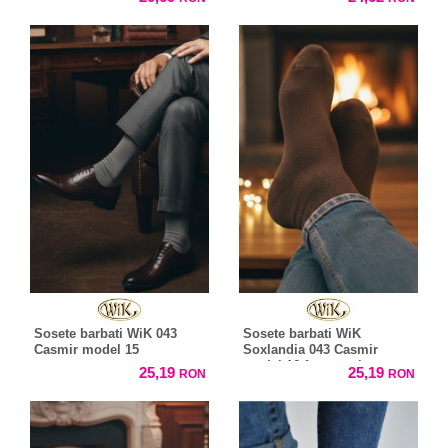
Sosete barbati WiK 043
Sosete barbati WiK
Casmir model 15
Soxlandia 043 Casmir
model 16 fara presiune
25,19
25,19
RON
RON