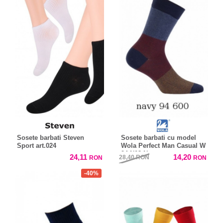
Sosete barbati Steven
Sosete barbati cu model
Sport art.024
Wola Perfect Man Casual W
94.N03 New
24,11
14,20
28,40
RON
RON
RON
-40%