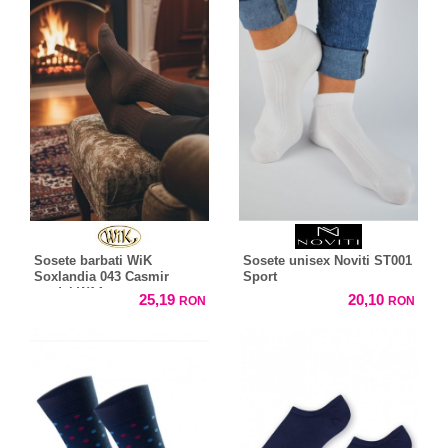
Sosete barbati WiK
Sosete unisex Noviti ST001
Soxlandia 043 Casmir
Sport
model W14
25,19
20,10
RON
RON