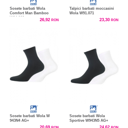
Sosete barbati Wola
Talpici barbati moccasini
Comfort Man Bamboo
Wola W91.071
W94.028
26,92
23,30
RON
RON
Sosete barbati Wola W
Sosete barbati Wola
943N4 AG+
Sportive W943N5 AG+
20,69
24,62
RON
RON