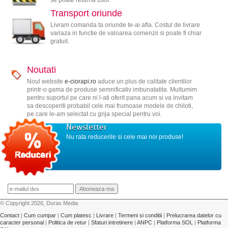
se poate returna usor.
Transport oriunde
Livram comanda ta oriunde te-ai afla. Costul de livrare
variaza in functie de valoarea comenzii si poate fi chiar
gratuit.
Noutati
Noul website
e-ciorapi.ro
aduce un plus de calitate clientilor
printr-o gama de produse semnificativ imbunatatita. Multumim
pentru suportul pe care ni l-ati oferit pana acum si va invitam
sa descoperiti probabil cele mai frumoase modele de chiloti,
pe care le-am selectat cu grija special pentru voi.
Newsletter
Nu rata reducerile si cele mai noi produse!
© Copyright 2026, Duras Media
Contact
|
Cum cumpar
|
Cum platesc
|
Livrare
|
Termeni si conditii
|
Prelucrarea datelor cu
caracter personal
|
Politica de retur
|
Sfaturi intretinere
|
ANPC
|
Platforma SOL
|
Platforma