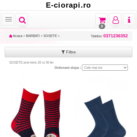
E-ciorapi.ro
Toggle
Toggle
Toggle
Toggl
Toggle
navigation
navigation
navigation
naviga
navigation
0
0371236352
Acasa
»
BARBATI
»
SOSETE
»
Telefon:
Filtre
SOSETE pret intre 20 si 30 lei
Ordonare dupa :