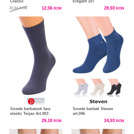
Classic
Elegant 107
12,56
29,93
20,94
RON
RON
RON
Sosete barbatesti fara
Sosete barbati Steven
elastic Terjax Art.003
art.046
29,18
24,93
RON
RON