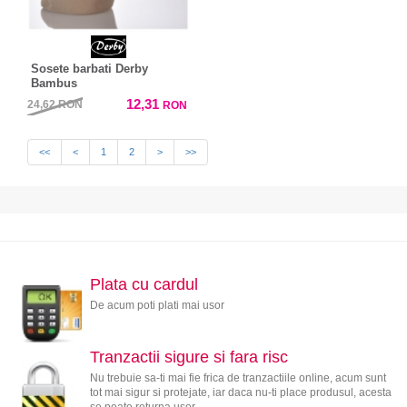
Sosete barbati Derby
Bambus
12,31
24,62
RON
RON
<<
<
1
2
>
>>
Plata cu cardul
De acum poti plati mai usor
Tranzactii sigure si fara risc
Nu trebuie sa-ti mai fie frica de tranzactiile online, acum sunt
tot mai sigur si protejate, iar daca nu-ti place produsul, acesta