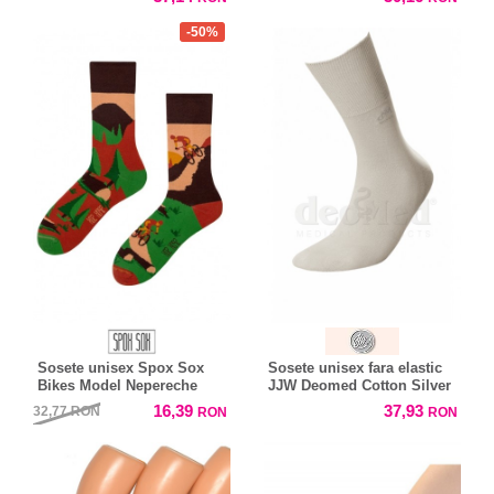
-50%
Sosete unisex Spox Sox
Sosete unisex fara elastic
Bikes Model Nepereche
JJW Deomed Cotton Silver
16,39
37,93
32,77
RON
RON
RON