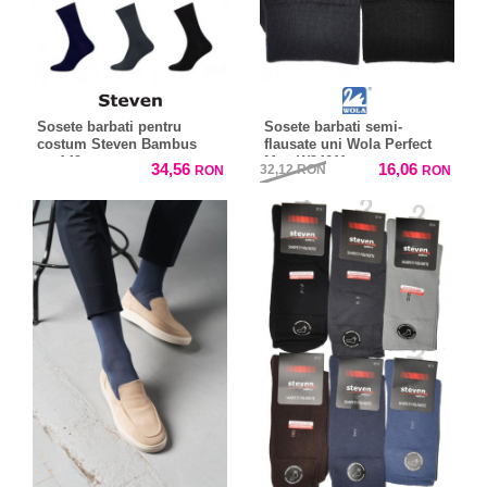
Sosete barbati pentru
Sosete barbati semi-
costum Steven Bambus
flausate uni Wola Perfect
art.149
Man W94011
34,56
16,06
32,12
RON
RON
RON