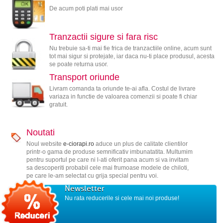
De acum poti plati mai usor
Tranzactii sigure si fara risc
Nu trebuie sa-ti mai fie frica de tranzactiile online, acum sunt
tot mai sigur si protejate, iar daca nu-ti place produsul, acesta
se poate returna usor.
Transport oriunde
Livram comanda ta oriunde te-ai afla. Costul de livrare
variaza in functie de valoarea comenzii si poate fi chiar
gratuit.
Noutati
Noul website
e-ciorapi.ro
aduce un plus de calitate clientilor
printr-o gama de produse semnificativ imbunatatita. Multumim
pentru suportul pe care ni l-ati oferit pana acum si va invitam
sa descoperiti probabil cele mai frumoase modele de chiloti,
pe care le-am selectat cu grija special pentru voi.
Newsletter
Nu rata reducerile si cele mai noi produse!