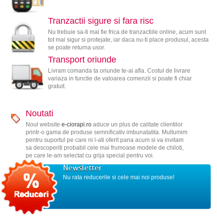
Tranzactii sigure si fara risc
Nu trebuie sa-ti mai fie frica de tranzactiile online, acum sunt
tot mai sigur si protejate, iar daca nu-ti place produsul, acesta
se poate returna usor.
Transport oriunde
Livram comanda ta oriunde te-ai afla. Costul de livrare
variaza in functie de valoarea comenzii si poate fi chiar
gratuit.
Noutati
Noul website
e-ciorapi.ro
aduce un plus de calitate clientilor
printr-o gama de produse semnificativ imbunatatita. Multumim
pentru suportul pe care ni l-ati oferit pana acum si va invitam
sa descoperiti probabil cele mai frumoase modele de chiloti,
pe care le-am selectat cu grija special pentru voi.
Newsletter
Nu rata reducerile si cele mai noi produse!