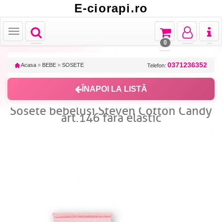
E-ciorapi.ro
Toggle
Toggle
Toggle
Toggl
Toggle
navigation
navigation
navigation
naviga
navigation
0
0371236352
Acasa
»
BEBE
»
SOSETE
Telefon:
ÎNAPOI LA LISTĂ
Sosete bebelusi Steven Cotton Candy
art.146 fara elastic