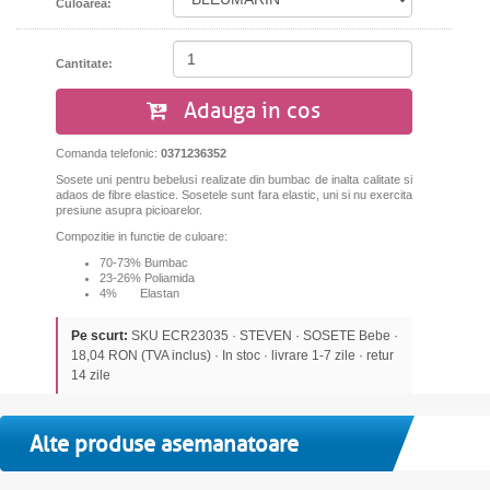
Culoarea:
Cantitate:
Adauga in cos
Comanda telefonic:
0371236352
Sosete uni pentru bebelusi realizate din bumbac de inalta calitate si
adaos de fibre elastice. Sosetele sunt fara elastic, uni si nu exercita
presiune asupra picioarelor.
Compozitie in functie de culoare:
70-73% Bumbac
23-26% Poliamida
4% Elastan
Pe scurt:
SKU ECR23035 · STEVEN · SOSETE Bebe ·
18,04 RON (TVA inclus) · In stoc · livrare 1-7 zile · retur
14 zile
Alte produse asemanatoare