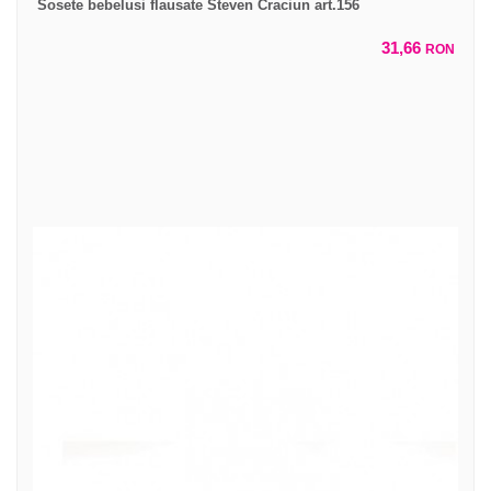
Sosete bebelusi flausate Steven Craciun art.156
31,66
RON