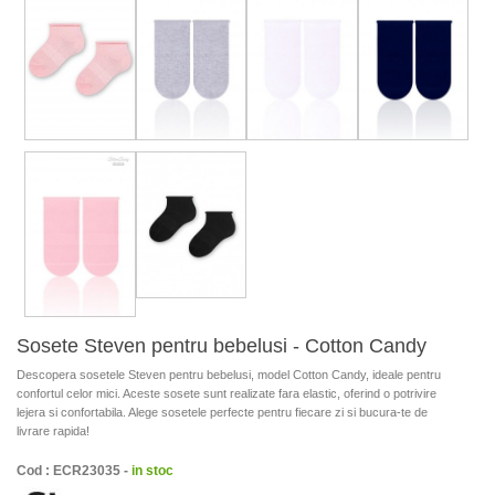
Sosete Steven pentru bebelusi - Cotton Candy
Descopera sosetele Steven pentru bebelusi, model Cotton Candy, ideale pentru
confortul celor mici. Aceste sosete sunt realizate fara elastic, oferind o potrivire
lejera si confortabila. Alege sosetele perfecte pentru fiecare zi si bucura-te de
livrare rapida!
Cod : ECR23035 -
in stoc