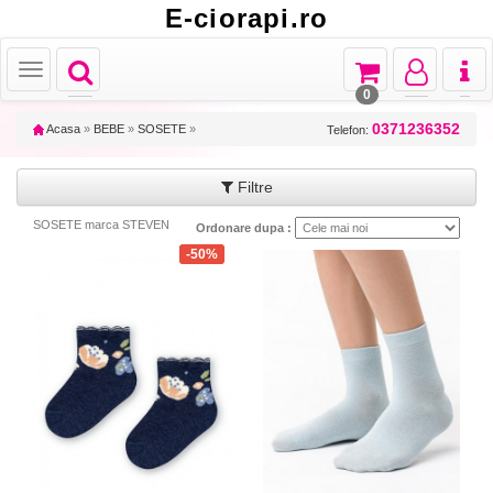
E-ciorapi.ro
Toggle
Toggle
Toggle
Toggl
Toggle
navigation
navigation
navigation
naviga
navigation
0
0371236352
Acasa
»
BEBE
»
SOSETE
»
Telefon:
Filtre
SOSETE marca STEVEN
Ordonare dupa :
-50%