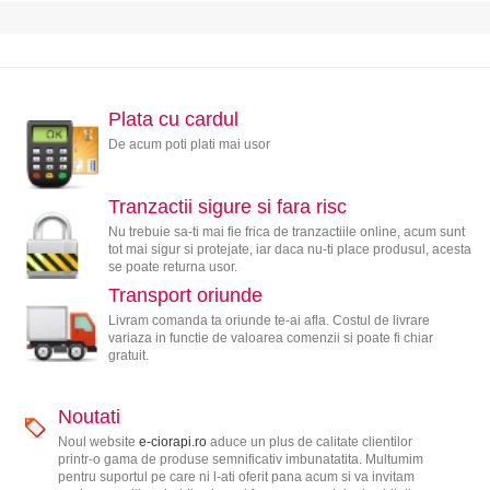
Plata cu cardul
De acum poti plati mai usor
Tranzactii sigure si fara risc
Nu trebuie sa-ti mai fie frica de tranzactiile online, acum sunt
tot mai sigur si protejate, iar daca nu-ti place produsul, acesta
se poate returna usor.
Transport oriunde
Livram comanda ta oriunde te-ai afla. Costul de livrare
variaza in functie de valoarea comenzii si poate fi chiar
gratuit.
Noutati
Noul website
e-ciorapi.ro
aduce un plus de calitate clientilor
printr-o gama de produse semnificativ imbunatatita. Multumim
pentru suportul pe care ni l-ati oferit pana acum si va invitam