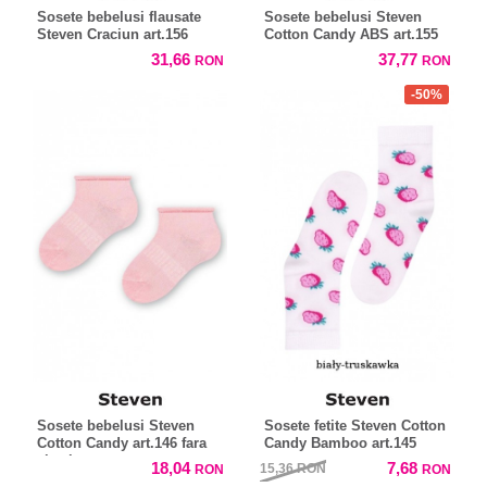
Sosete bebelusi flausate
Sosete bebelusi Steven
Steven Craciun art.156
Cotton Candy ABS art.155
31,66
37,77
RON
RON
-50%
Sosete bebelusi Steven
Sosete fetite Steven Cotton
Cotton Candy art.146 fara
Candy Bamboo art.145
elastic
18,04
7,68
15,36
RON
RON
RON