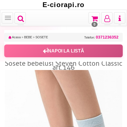
E-ciorapi.ro
Toggle
Toggle
Toggle
Toggl
Toggle
navigation
navigation
navigation
naviga
navigation
0
0371236352
Acasa
»
BEBE
»
SOSETE
Telefon:
ÎNAPOI LA LISTĂ
Sosete bebelusi Steven Cotton Classic
art.146