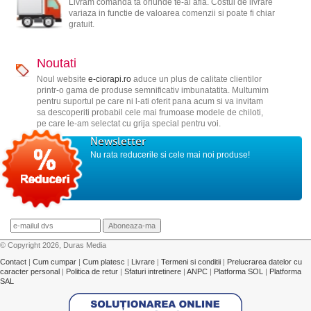
Livram comanda ta oriunde te-ai afla. Costul de livrare
variaza in functie de valoarea comenzii si poate fi chiar
gratuit.
Noutati
Noul website
e-ciorapi.ro
aduce un plus de calitate clientilor
printr-o gama de produse semnificativ imbunatatita. Multumim
pentru suportul pe care ni l-ati oferit pana acum si va invitam
sa descoperiti probabil cele mai frumoase modele de chiloti,
pe care le-am selectat cu grija special pentru voi.
Newsletter
Nu rata reducerile si cele mai noi produse!
© Copyright 2026, Duras Media
Contact
|
Cum cumpar
|
Cum platesc
|
Livrare
|
Termeni si conditii
|
Prelucrarea datelor cu
caracter personal
|
Politica de retur
|
Sfaturi intretinere
|
ANPC
|
Platforma SOL
|
Platforma
SAL