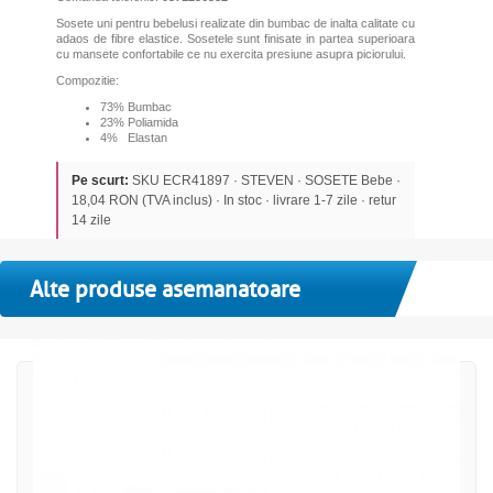
Sosete uni pentru bebelusi realizate din bumbac de inalta calitate cu
adaos de fibre elastice. Sosetele sunt finisate in partea superioara
cu mansete confortabile ce nu exercita presiune asupra piciorului.
Compozitie:
73% Bumbac
23% Poliamida
4% Elastan
Pe scurt:
SKU ECR41897 · STEVEN · SOSETE Bebe ·
18,04 RON (TVA inclus) · In stoc · livrare 1-7 zile · retur
14 zile
Alte produse asemanatoare