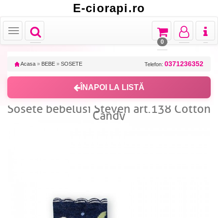
E-ciorapi.ro
Toggle
Toggle
Toggle
Toggl
Toggle
navigation
navigation
navigation
naviga
navigation
0
0371236352
Acasa
»
BEBE
»
SOSETE
Telefon:
ÎNAPOI LA LISTĂ
Sosete bebelusi Steven art.138 Cotton
Candy