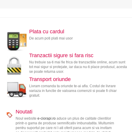
Plata cu cardul
De acum poti plati mai usor
Tranzactii sigure si fara risc
Nu trebuie sa-ti mai fie frica de tranzactiile online, acum sunt
tot mai sigur si protejate, iar daca nu-ti place produsul, acesta
se poate returna usor.
Transport oriunde
Livram comanda ta oriunde te-ai afla. Costul de livrare
variaza in functie de valoarea comenzii si poate fi chiar
gratuit.
Noutati
Noul website
e-ciorapi.ro
aduce un plus de calitate clientilor
printr-o gama de produse semnificativ imbunatatita. Multumim
pentru suportul pe care ni l-ati oferit pana acum si va invitam