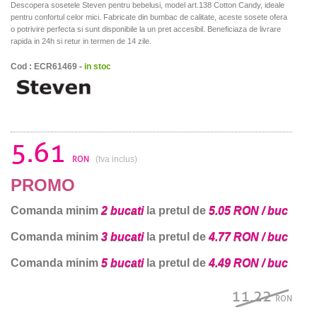
Descopera sosetele Steven pentru bebelusi, model art.138 Cotton Candy, ideale
pentru confortul celor mici. Fabricate din bumbac de calitate, aceste sosete ofera
o potrivire perfecta si sunt disponibile la un pret accesibil. Beneficiaza de livrare
rapida in 24h si retur in termen de 14 zile.
Cod : ECR61469 -
in stoc
5.61
RON
(tva inclus)
PROMO
Comanda minim
2 bucati
la pretul de
5.05 RON / buc
Comanda minim
3 bucati
la pretul de
4.77 RON / buc
Comanda minim
5 bucati
la pretul de
4.49 RON / buc
11.22
RON