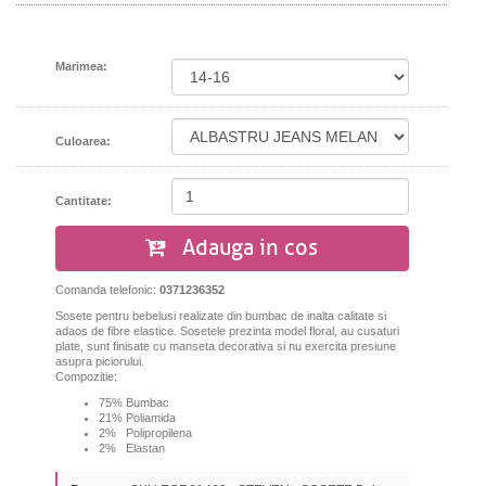
Marimea:
Culoarea:
Cantitate:
Adauga in cos
Comanda telefonic:
0371236352
Sosete pentru bebelusi realizate din bumbac de inalta calitate si
adaos de fibre elastice. Sosetele prezinta model floral, au cusaturi
plate, sunt finisate cu manseta decorativa si nu exercita presiune
asupra piciorului.
Compozitie:
75% Bumbac
21% Poliamida
2% Polipropilena
2% Elastan