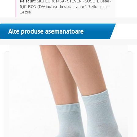
Pe scurt:
SKU ECR61469 · STEVEN · SOSETE Bebe ·
5,61 RON (TVA inclus) · In stoc · livrare 1-7 zile · retur
14 zile
Alte produse asemanatoare