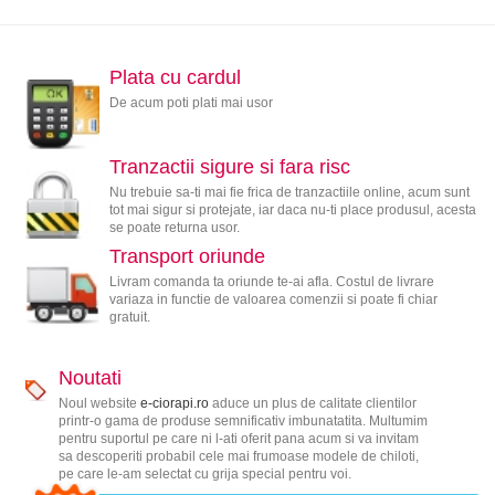
Plata cu cardul
De acum poti plati mai usor
Tranzactii sigure si fara risc
Nu trebuie sa-ti mai fie frica de tranzactiile online, acum sunt
tot mai sigur si protejate, iar daca nu-ti place produsul, acesta
se poate returna usor.
Transport oriunde
Livram comanda ta oriunde te-ai afla. Costul de livrare
variaza in functie de valoarea comenzii si poate fi chiar
gratuit.
Noutati
Noul website
e-ciorapi.ro
aduce un plus de calitate clientilor
printr-o gama de produse semnificativ imbunatatita. Multumim
pentru suportul pe care ni l-ati oferit pana acum si va invitam
sa descoperiti probabil cele mai frumoase modele de chiloti,
pe care le-am selectat cu grija special pentru voi.