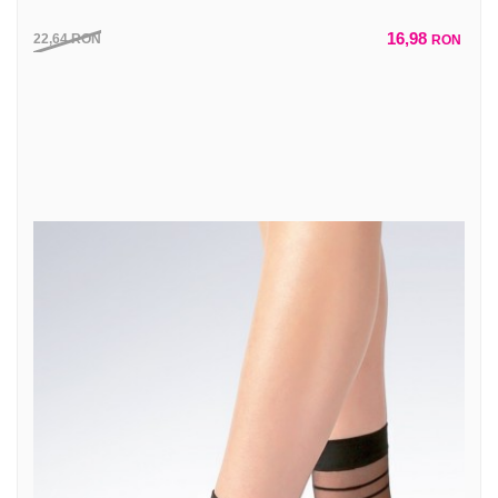
16,98
22,64
RON
RON