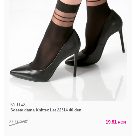
KNITTEX
Sosete dama Knittex Let 22314 40 den
19,81
23,31
RON
RON