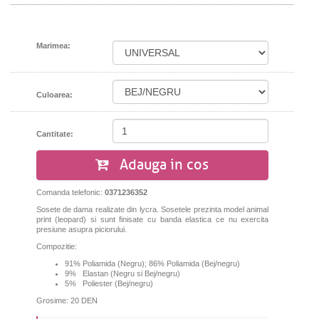
Marimea:
Culoarea:
Cantitate:
Adauga in cos
Comanda telefonic:
0371236352
Sosete de dama realizate din lycra. Sosetele prezinta model animal
print (leopard) si sunt finisate cu banda elastica ce nu exercita
presiune asupra piciorului.
Compozitie:
91% Poliamida (Negru); 86% Poliamida (Bej/negru)
9% Elastan (Negru si Bej/negru)
5% Poliester (Bej/negru)
Grosime: 20 DEN