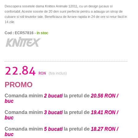
Descopera sosetele dama Knittex Animale 12011, cu un design jucaus si
confortabil. Aceste sosete de 20 den sunt perfecte pentru a adauga un strop de
culoare si stil tinutelor tale. Beneficiaza de livrare rapida in 24 de ore si retur facil in
14 zile.
Cod : ECR57816 -
in stoc
22.84
RON
(tva inclus)
PROMO
Comanda minim
2 bucati
la pretul de
20.56 RON /
buc
Comanda minim
3 bucati
la pretul de
19.41 RON /
buc
Comanda minim
5 bucati
la pretul de
18.27 RON /
buc