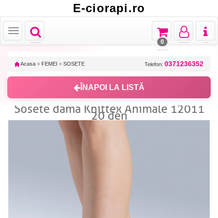
E-ciorapi.ro
Toggle
Toggle
Toggle
Toggl
Toggle
navigation
navigation
navigation
naviga
navigation
0
0371236352
Acasa
»
FEMEI
»
SOSETE
Telefon:
ÎNAPOI LA LISTĂ
Sosete dama Knittex Animale 12011
20 den