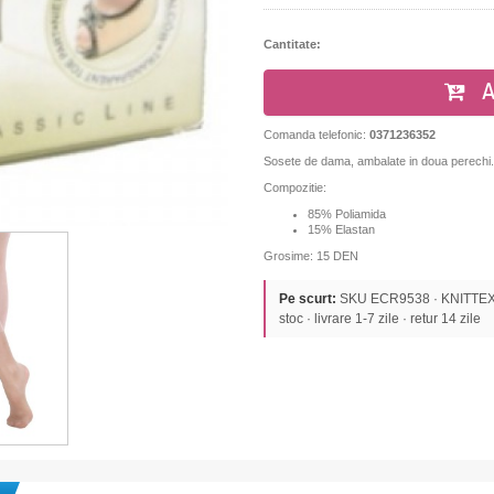
Cantitate:
A
Comanda telefonic:
0371236352
Sosete de dama, ambalate in doua perechi.
Compozitie:
85% Poliamida
15% Elastan
Grosime: 15 DEN
Pe scurt:
SKU ECR9538 · KNITTEX ·
stoc · livrare 1-7 zile · retur 14 zile