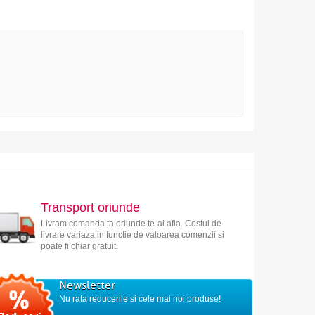
Transport oriunde
Livram comanda ta oriunde te-ai afla. Costul de
livrare variaza in functie de valoarea comenzii si
poate fi chiar gratuit.
Newsletter
Nu rata reducerile si cele mai noi produse!