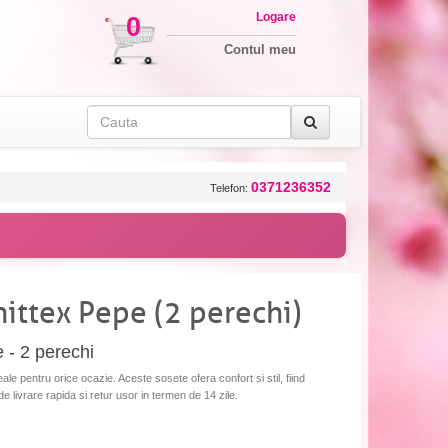
Logare
0
Contul meu
0371236352
Telefon:
ittex Pepe (2 perechi)
 - 2 perechi
e pentru orice ocazie. Aceste sosete ofera confort si stil, fiind
de livrare rapida si retur usor in termen de 14 zile.