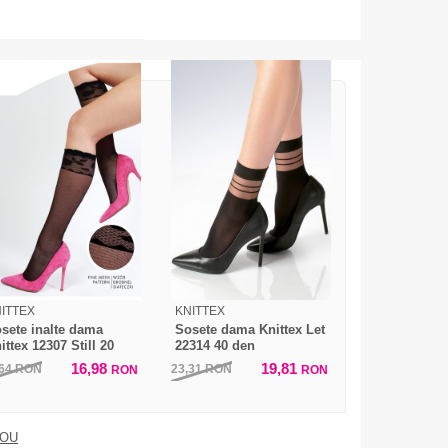
ITTEX
KNITTEX
sete inalte dama
Sosete dama Knittex Let
ittex 12307 Still 20
22314 40 den
en
16,98
19,81
,64
RON
23,31
RON
RON
RON
DOU