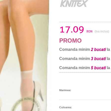
17.09
RON
(tva inclus)
PROMO
Comanda minim
2 bucati
la
Comanda minim
3 bucati
la
Comanda minim
5 bucati
la
Marimea:
Culoarea: