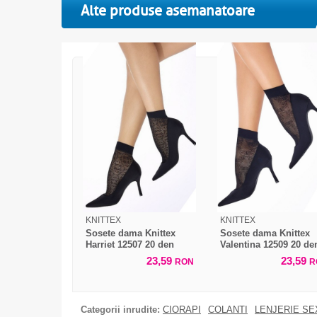
Alte produse asemanatoare
KNITTEX
KNITTEX
Sosete dama Knittex
Sosete dama Knittex
Harriet 12507 20 den
Valentina 12509 20 de
23,59
23,59
RON
R
Categorii inrudite:
CIORAPI
COLANTI
LENJERIE SE