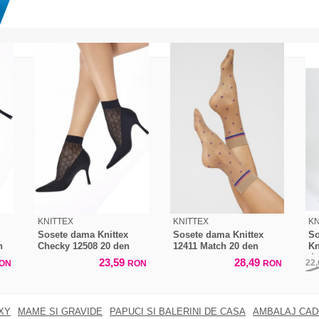
KNITTEX
KNITTEX
KN
Sosete dama Knittex
Sosete dama Knittex
So
n
Checky 12508 20 den
12411 Match 20 den
Kn
d
23,59
28,49
22
ON
RON
RON
XY
MAME SI GRAVIDE
PAPUCI SI BALERINI DE CASA
AMBALAJ CA