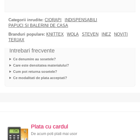
Categorii inrudite:
CIORAPI
INDISPENSABILI
PAPUCI SI BALERINI DE CASA
Branduri populare:
KNITTEX
WOLA
STEVEN
INEZ
NOVITI
TERJAX
Intrebari frecvente
Ce denumire au sosetele?
Care este densitatea materialului?
Cum pot returna sosetele?
Ce modalitati de plata acceptati?
Plata cu cardul
De acum poti plati mai usor