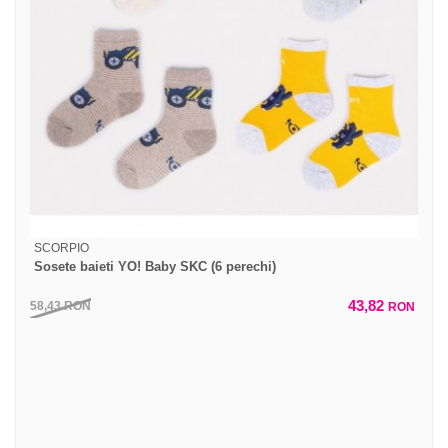
SCORPIO
Sosete baieti YO! Baby SKC (6 perechi)
43,82
58,43
RON
RON