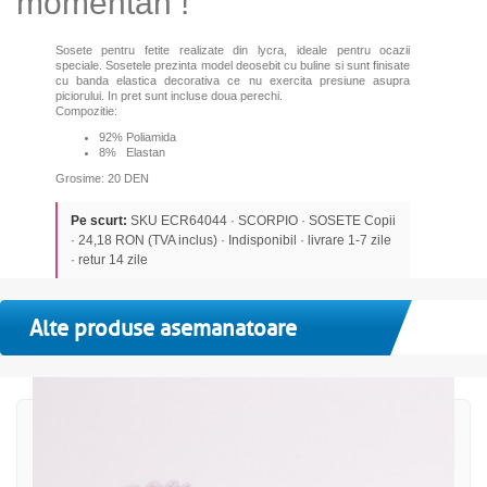
momentan !
Sosete pentru fetite realizate din lycra, ideale pentru ocazii
speciale. Sosetele prezinta model deosebit cu buline si sunt finisate
cu banda elastica decorativa ce nu exercita presiune asupra
piciorului. In pret sunt incluse doua perechi.
Compozitie:
92% Poliamida
8% Elastan
Grosime: 20 DEN
Pe scurt:
SKU ECR64044 · SCORPIO · SOSETE Copii
· 24,18 RON (TVA inclus) · Indisponibil · livrare 1-7 zile
· retur 14 zile
Alte produse asemanatoare