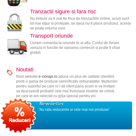
Tranzactii sigure si fara risc
Nu trebuie sa-ti mai fie frica de tranzactiile online, acum sunt
tot mai sigur si protejate, iar daca nu-ti place produsul, acesta
se poate returna usor.
Transport oriunde
Livram comanda ta oriunde te-ai afla. Costul de livrare
variaza in functie de valoarea comenzii si poate fi chiar
gratuit.
Noutati
Noul website
e-ciorapi.ro
aduce un plus de calitate clientilor
printr-o gama de produse semnificativ imbunatatita. Multumim
pentru suportul pe care ni l-ati oferit pana acum si va invitam
sa descoperiti probabil cele mai frumoase modele de chiloti,
pe care le-am selectat cu grija special pentru voi.
Newsletter
Nu rata reducerile si cele mai noi produse!