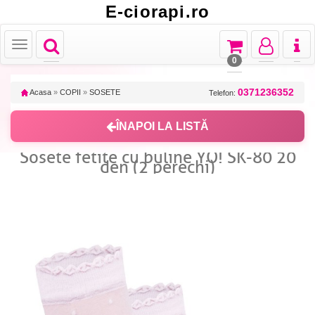
E-ciorapi.ro
Toggle
Toggle
Toggle
Toggl
Toggle
navigation
navigation
navigation
naviga
navigation
0
0371236352
Acasa
»
COPII
»
SOSETE
Telefon:
ÎNAPOI LA LISTĂ
Sosete fetite cu buline YO! SK-80 20
den (2 perechi)