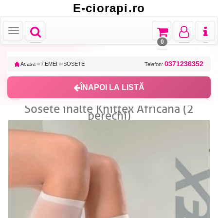
E-ciorapi.ro
Toggle
Toggle
Toggle
Toggl
Toggle
navigation
navigation
navigation
naviga
navigation
0
0371236352
Acasa
»
FEMEI
»
SOSETE
Telefon:
ÎNAPOI LA LISTĂ
Sosete inalte Knittex Africana (2
perechi)