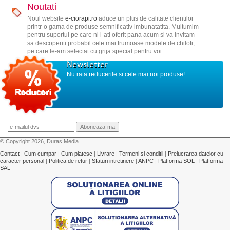
Noutati
Noul website
e-ciorapi.ro
aduce un plus de calitate clientilor
printr-o gama de produse semnificativ imbunatatita. Multumim
pentru suportul pe care ni l-ati oferit pana acum si va invitam
sa descoperiti probabil cele mai frumoase modele de chiloti,
pe care le-am selectat cu grija special pentru voi.
Newsletter
Nu rata reducerile si cele mai noi produse!
© Copyright 2026, Duras Media
Contact
|
Cum cumpar
|
Cum platesc
|
Livrare
|
Termeni si conditii
|
Prelucrarea datelor cu
caracter personal
|
Politica de retur
|
Sfaturi intretinere
|
ANPC
|
Platforma SOL
|
Platforma
SAL