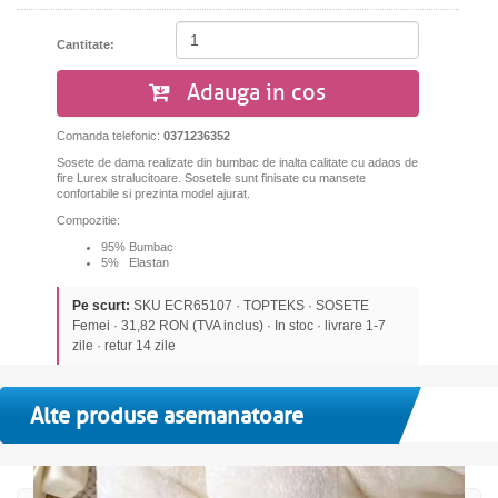
Cantitate:
Adauga in cos
Comanda telefonic:
0371236352
Sosete de dama realizate din bumbac de inalta calitate cu adaos de
fire Lurex stralucitoare. Sosetele sunt finisate cu mansete
confortabile si prezinta model ajurat.
Compozitie:
95% Bumbac
5% Elastan
Pe scurt:
SKU ECR65107 · TOPTEKS · SOSETE
Femei · 31,82 RON (TVA inclus) · In stoc · livrare 1-7
zile · retur 14 zile
Alte produse asemanatoare