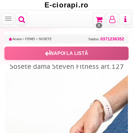
E-ciorapi.ro
Toggle
Toggle
Toggle
Toggl
Toggle
navigation
navigation
navigation
naviga
navigation
0
0371236352
Acasa
»
FEMEI
»
SOSETE
Telefon:
ÎNAPOI LA LISTĂ
Sosete dama Steven Fitness art.127