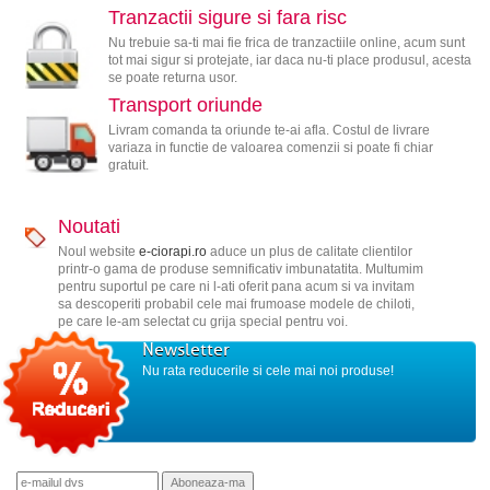
Tranzactii sigure si fara risc
Nu trebuie sa-ti mai fie frica de tranzactiile online, acum sunt
tot mai sigur si protejate, iar daca nu-ti place produsul, acesta
se poate returna usor.
Transport oriunde
Livram comanda ta oriunde te-ai afla. Costul de livrare
variaza in functie de valoarea comenzii si poate fi chiar
gratuit.
Noutati
Noul website
e-ciorapi.ro
aduce un plus de calitate clientilor
printr-o gama de produse semnificativ imbunatatita. Multumim
pentru suportul pe care ni l-ati oferit pana acum si va invitam
sa descoperiti probabil cele mai frumoase modele de chiloti,
pe care le-am selectat cu grija special pentru voi.
Newsletter
Nu rata reducerile si cele mai noi produse!