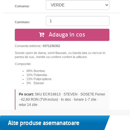
Culoarea:
Cantitate:
Adauga in cos
Comanda telefonic:
0371236352
Sosete sport de dama, semi-flausate, cu banda lata cu nervuri in
partea de sus, menite sa confere confort la utilizare.
Compozitie:
68% Bumbac
16% Poliamida
13% Polipropilena
3% Elastan
Pe scurt:
SKU ECR19813 · STEVEN · SOSETE Femei
· 42,60 RON (TVA inclus) · In stoc · livrare 1-7 zile ·
retur 14 zile
Alte produse asemanatoare