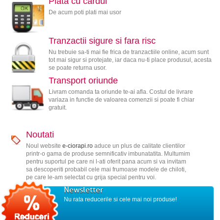
Plata cu cardul
De acum poti plati mai usor
Tranzactii sigure si fara risc
Nu trebuie sa-ti mai fie frica de tranzactiile online, acum sunt
tot mai sigur si protejate, iar daca nu-ti place produsul, acesta
se poate returna usor.
Transport oriunde
Livram comanda ta oriunde te-ai afla. Costul de livrare
variaza in functie de valoarea comenzii si poate fi chiar
gratuit.
Noutati
Noul website
e-ciorapi.ro
aduce un plus de calitate clientilor
printr-o gama de produse semnificativ imbunatatita. Multumim
pentru suportul pe care ni l-ati oferit pana acum si va invitam
sa descoperiti probabil cele mai frumoase modele de chiloti,
pe care le-am selectat cu grija special pentru voi.
Newsletter
Nu rata reducerile si cele mai noi produse!