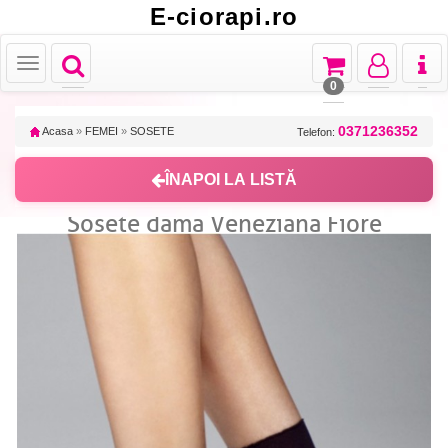
E-ciorapi.ro
Toggle
Toggle
Toggle
Toggl
Toggle
navigation
navigation
navigation
naviga
navigation
0
0371236352
Acasa
»
FEMEI
»
SOSETE
Telefon:
ÎNAPOI LA LISTĂ
Sosete dama Veneziana Fiore