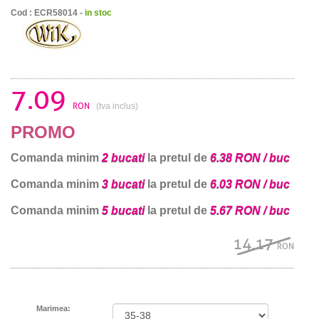
Cod : ECR58014 -
in stoc
7.09
RON
(tva inclus)
PROMO
Comanda minim
2 bucati
la pretul de
6.38 RON / buc
Comanda minim
3 bucati
la pretul de
6.03 RON / buc
Comanda minim
5 bucati
la pretul de
5.67 RON / buc
14.17
RON
Marimea: