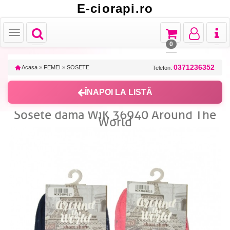
E-ciorapi.ro
Toggle
Toggle
Toggle
Toggl
Toggle
navigation
navigation
navigation
naviga
navigation
0
0371236352
Acasa
»
FEMEI
»
SOSETE
Telefon:
ÎNAPOI LA LISTĂ
Sosete dama WiK 36940 Around The
World