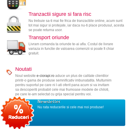
Tranzactii sigure si fara risc
Nu trebuie sa-ti mai fie frica de tranzactiile online, acum sunt
tot mai sigur si protejate, iar daca nu-ti place produsul, acesta
se poate returna usor.
Transport oriunde
Livram comanda ta oriunde te-ai afla. Costul de livrare
variaza in functie de valoarea comenzii si poate fi chiar
gratuit.
Noutati
Noul website
e-ciorapi.ro
aduce un plus de calitate clientilor
printr-o gama de produse semnificativ imbunatatita. Multumim
pentru suportul pe care ni l-ati oferit pana acum si va invitam
sa descoperiti probabil cele mai frumoase modele de chiloti,
pe care le-am selectat cu grija special pentru voi.
Newsletter
Nu rata reducerile si cele mai noi produse!