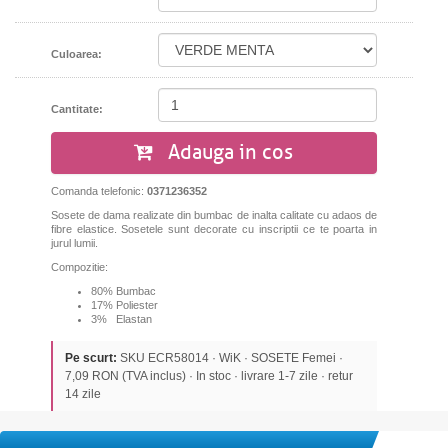
Culoarea:
Cantitate:
Adauga in cos
Comanda telefonic:
0371236352
Sosete de dama realizate din bumbac de inalta calitate cu adaos de
fibre elastice. Sosetele sunt decorate cu inscriptii ce te poarta in
jurul lumii.
Compozitie:
80% Bumbac
17% Poliester
3% Elastan
Pe scurt:
SKU ECR58014 · WiK · SOSETE Femei ·
7,09 RON (TVA inclus) · In stoc · livrare 1-7 zile · retur
14 zile