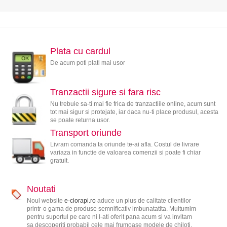
Plata cu cardul
De acum poti plati mai usor
Tranzactii sigure si fara risc
Nu trebuie sa-ti mai fie frica de tranzactiile online, acum sunt
tot mai sigur si protejate, iar daca nu-ti place produsul, acesta
se poate returna usor.
Transport oriunde
Livram comanda ta oriunde te-ai afla. Costul de livrare
variaza in functie de valoarea comenzii si poate fi chiar
gratuit.
Noutati
Noul website
e-ciorapi.ro
aduce un plus de calitate clientilor
printr-o gama de produse semnificativ imbunatatita. Multumim
pentru suportul pe care ni l-ati oferit pana acum si va invitam
sa descoperiti probabil cele mai frumoase modele de chiloti,