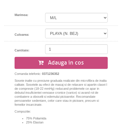
Marimea:
Culoarea:
Cantitate:
Adauga in cos
Comanda telefonic:
0371236352
Sosete inalte cu presiune graduala realizate din microfibra de inalta
calitate. Sosetele au efect de masaj si de relaxare si apartin clasei I
de compresie (18-22 mmHg) reducand problemele ce apar in
debutul insuficientei venoase cronice (varice) si avand rol de
combatere a oboselii si edemului picioarelor. Recomandate
persoanelor sedentare, celor care stau in picioare, precum si
femeilor insarcinate.
Compozitie:
75% Poliamida
25% Elastan