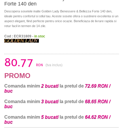
Forte 140 den
Descopera sosetele inalte Golden Lady Benessere & Bellezza Forte 140 den,
ideale pentru confortul si stilul tau. Aceste sosete ofera o sustinere excelenta si un
aspect elegant, fiind perfecte pentru orice ocazie. Beneficiaza de livrare rapida si
retur facil in termen de 14 zile.
Cod : ECR31809 -
in stoc
80.77
RON
(tva inclus)
PROMO
Comanda minim
2 bucati
la pretul de
72.69 RON /
buc
Comanda minim
3 bucati
la pretul de
68.65 RON /
buc
Comanda minim
5 bucati
la pretul de
64.62 RON /
buc