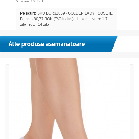
Grosime: 140 DEN
Pe scurt:
SKU ECR31809 · GOLDEN LADY · SOSETE
Femei · 80,77 RON (TVA inclus) · In stoc · livrare 1-7
zile · retur 14 zile
Alte produse asemanatoare