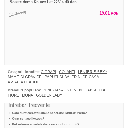
Sosete dama Knittex Let 22314 40 den
19,81
23,31
RON
RON
Categorii inrudite:
CIORAPI
COLANTI
LENJERIE SEXY
MAME SI GRAVIDE
PAPUCI SI BALERINI DE CASA
AMBALAJ CADOU
Branduri populare:
VENEZIANA
STEVEN
GABRIELLA
FIORE
MONA
GOLDEN LADY
Intrebari frecvente
Care sunt caracteristicile sosetelor Knittex Marta?
Cum se face livrarea?
Pot returna sosetele daca nu sunt multumit?