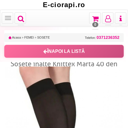
E-ciorapi.ro
Toggle
Toggle
Toggle
Toggl
Toggle
navigation
navigation
navigation
naviga
navigation
0
0371236352
Acasa
»
FEMEI
»
SOSETE
Telefon:
ÎNAPOI LA LISTĂ
Sosete inalte Knittex Marta 40 den