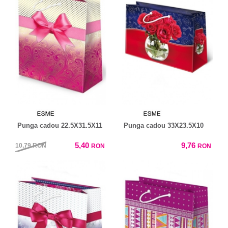
Punga cadou 22.5X31.5X11
Punga cadou 33X23.5X10
5,40
9,76
10,79
RON
RON
RON