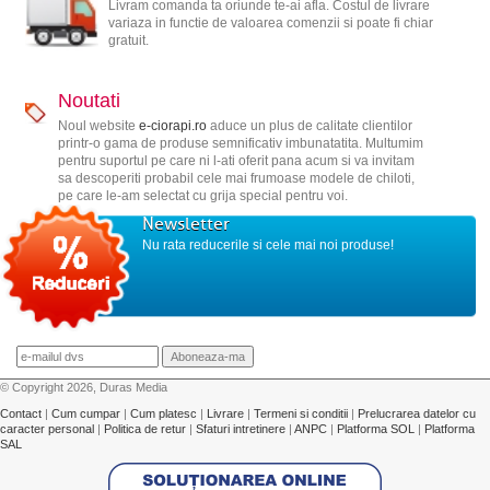
Livram comanda ta oriunde te-ai afla. Costul de livrare
variaza in functie de valoarea comenzii si poate fi chiar
gratuit.
Noutati
Noul website
e-ciorapi.ro
aduce un plus de calitate clientilor
printr-o gama de produse semnificativ imbunatatita. Multumim
pentru suportul pe care ni l-ati oferit pana acum si va invitam
sa descoperiti probabil cele mai frumoase modele de chiloti,
pe care le-am selectat cu grija special pentru voi.
Newsletter
Nu rata reducerile si cele mai noi produse!
© Copyright 2026, Duras Media
Contact
|
Cum cumpar
|
Cum platesc
|
Livrare
|
Termeni si conditii
|
Prelucrarea datelor cu
caracter personal
|
Politica de retur
|
Sfaturi intretinere
|
ANPC
|
Platforma SOL
|
Platforma
SAL