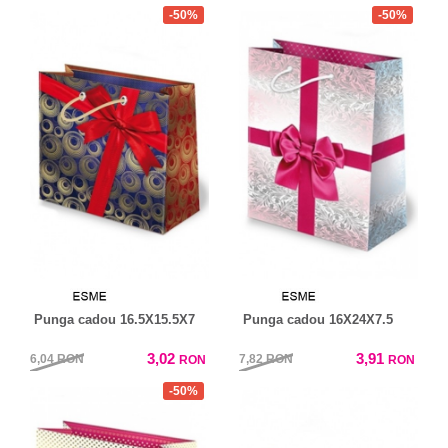
-50%
-50%
Punga cadou 16.5X15.5X7
Punga cadou 16X24X7.5
3,02
3,91
6,04
RON
7,82
RON
RON
RON
-50%