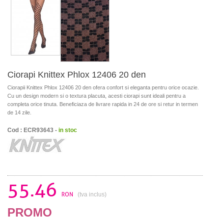
Ciorapi Knittex Phlox 12406 20 den
Ciorapii Knittex Phlox 12406 20 den ofera confort si eleganta pentru orice ocazie.
Cu un design modern si o textura placuta, acesti ciorapi sunt ideali pentru a
completa orice tinuta. Beneficiaza de livrare rapida in 24 de ore si retur in termen
de 14 zile.
Cod : ECR93643 -
in stoc
55.46
RON
(tva inclus)
PROMO