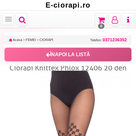
E-ciorapi.ro
Toggle
Toggle
Toggle
Toggl
Toggle
navigation
navigation
navigation
naviga
navigation
0
0371236352
Acasa
»
FEMEI
»
CIORAPI
Telefon:
ÎNAPOI LA LISTĂ
Ciorapi Knittex Phlox 12406 20 den