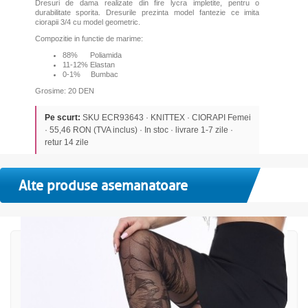
Dresuri de dama realizate din fire lycra impletite, pentru o
durabilitate sporita. Dresurile prezinta model fantezie ce imita
ciorapii 3/4 cu model geometric.
Compozitie in functie de marime:
88% Poliamida
11-12% Elastan
0-1% Bumbac
Grosime: 20 DEN
Pe scurt:
SKU ECR93643 · KNITTEX · CIORAPI Femei
· 55,46 RON (TVA inclus) · In stoc · livrare 1-7 zile ·
retur 14 zile
Alte produse asemanatoare