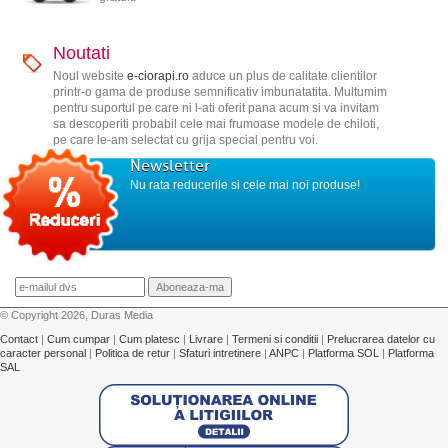
Noutati
Noul website
e-ciorapi.ro
aduce un plus de calitate clientilor
printr-o gama de produse semnificativ imbunatatita. Multumim
pentru suportul pe care ni l-ati oferit pana acum si va invitam
sa descoperiti probabil cele mai frumoase modele de chiloti,
pe care le-am selectat cu grija special pentru voi.
Newsletter
Nu rata reducerile si cele mai noi produse!
© Copyright 2026, Duras Media
Contact
|
Cum cumpar
|
Cum platesc
|
Livrare
|
Termeni si conditii
|
Prelucrarea datelor cu
caracter personal
|
Politica de retur
|
Sfaturi intretinere
|
ANPC
|
Platforma SOL
|
Platforma
SAL