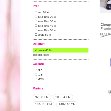
Pret
sub 10 lei
intre 10 si 20 lei
intre 20 si 30 lei
Ciorap
intre 30 si 40 lei
Flami
intre 40 si 50 lei
18,53
R
peste 50 lei
Discount
peste 40 %
deselecteaza
Culoare
ALB
GRI
MOV
Marime
92-98 CM
98-104 CM
104-110 CM
140-146 CM