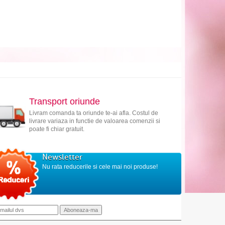
Transport oriunde
Livram comanda ta oriunde te-ai afla. Costul de
livrare variaza in functie de valoarea comenzii si
poate fi chiar gratuit.
Newsletter
Nu rata reducerile si cele mai noi produse!