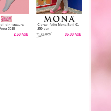
pii din tesatura
Ciorapi fetite Mona Betti 01
Anna 3018
250 den
2,58
35,88
71,75
RON
RON
RON