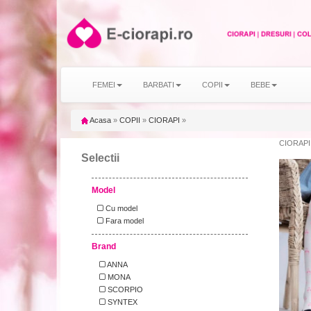
FEMEI
BARBATI
COPII
BEBE
Acasa
»
COPII
»
CIORAPI
»
CIORAPI 
Selectii
Model
Cu model
Fara model
Brand
ANNA
MONA
SCORPIO
SYNTEX