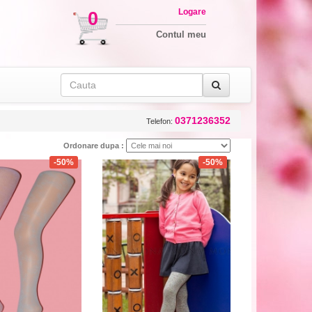
Logare
0
Contul meu
0371236352
Telefon:
Ordonare dupa :
-50%
-50%