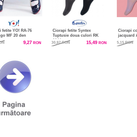
i fetite YO! RA-76
Ciorapi fetite Syntex
Ciorapi co
ngo MF 20 den
Tuptusie doua culori RK
jacquard 
0244
9,27
15,49
ON
30,97
RON
5,15
RON
RON
RON