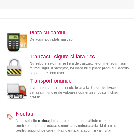
Plata cu cardul
De acum poti plati mai usor
Tranzactii sigure si fara risc
Nu trebuie sa-ti mai fie frica de tranzactiile online, acum sunt
tot mai sigur si protejate, iar daca nu-ti place produsul, acesta
se poate returna usor.
Transport oriunde
Livram comanda ta oriunde te-ai afla. Costul de livrare
variaza in functie de valoarea comenzii si poate fi chiar
gratuit.
Noutati
Noul website
e-ciorapi.ro
aduce un plus de calitate clientilor
printr-o gama de produse semnificativ imbunatatita. Multumim
pentru suportul pe care ni l-ati oferit pana acum si va invitam