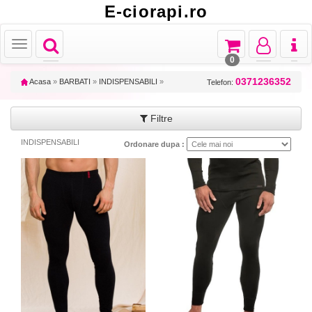
E-ciorapi.ro
Toggle
Toggle
Toggle
Toggl
Toggle
navigation
navigation
navigation
naviga
navigation
0
0371236352
Acasa
»
BARBATI
»
INDISPENSABILI
»
Telefon:
Filtre
INDISPENSABILI
Ordonare dupa :