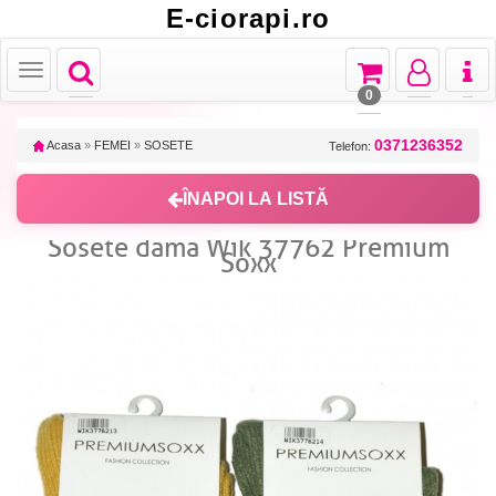
E-ciorapi.ro
Toggle
Toggle
Toggle
Toggl
Toggle
navigation
navigation
navigation
naviga
navigation
0
0371236352
Acasa
»
FEMEI
»
SOSETE
Telefon:
ÎNAPOI LA LISTĂ
Sosete dama Wik 37762 Premium
Soxx