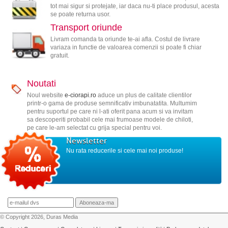
tot mai sigur si protejate, iar daca nu-ti place produsul, acesta
se poate returna usor.
Transport oriunde
Livram comanda ta oriunde te-ai afla. Costul de livrare
variaza in functie de valoarea comenzii si poate fi chiar
gratuit.
Noutati
Noul website
e-ciorapi.ro
aduce un plus de calitate clientilor
printr-o gama de produse semnificativ imbunatatita. Multumim
pentru suportul pe care ni l-ati oferit pana acum si va invitam
sa descoperiti probabil cele mai frumoase modele de chiloti,
pe care le-am selectat cu grija special pentru voi.
Newsletter
Nu rata reducerile si cele mai noi produse!
© Copyright 2026, Duras Media