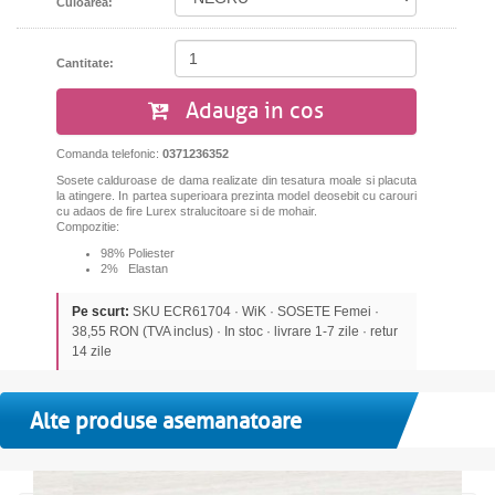
Culoarea:
Cantitate:
Adauga in cos
Comanda telefonic:
0371236352
Sosete calduroase de dama realizate din tesatura moale si placuta
la atingere. In partea superioara prezinta model deosebit cu carouri
cu adaos de fire Lurex stralucitoare si de mohair.
Compozitie:
98% Poliester
2% Elastan
Pe scurt:
SKU ECR61704 · WiK · SOSETE Femei ·
38,55 RON (TVA inclus) · In stoc · livrare 1-7 zile · retur
14 zile
Alte produse asemanatoare