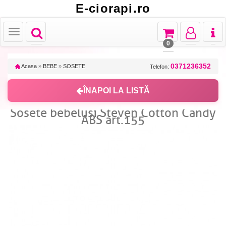
E-ciorapi.ro
Toggle
Toggle
Toggle
Toggl
Toggle
navigation
navigation
navigation
naviga
navigation
0
0371236352
Acasa
»
BEBE
»
SOSETE
Telefon:
ÎNAPOI LA LISTĂ
Sosete bebelusi Steven Cotton Candy
ABS art.155