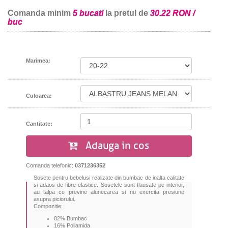
Comanda minim
5 bucati
la pretul de
30.22 RON /
buc
Marimea:
Culoarea:
Cantitate:
Adauga in cos
Comanda telefonic:
0371236352
Sosete pentru bebelusi realizate din bumbac de inalta calitate
si adaos de fibre elastice. Sosetele sunt flausate pe interior,
au talpa ce previne alunecarea si nu exercita presiune
asupra piciorului.
Compozitie:
82% Bumbac
16% Poliamida