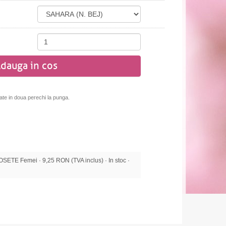
dauga in cos
te in doua perechi la punga.
ETE Femei · 9,25 RON (TVA inclus) · In stoc ·