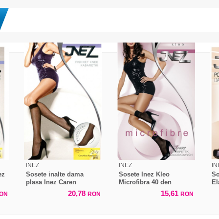
INEZ
INEZ
IN
ez
Sosete inalte dama
Sosete Inez Kleo
So
plasa Inez Caren
Microfibra 40 den
El
pe
20,78
15,61
ON
RON
RON