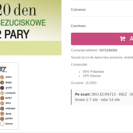
Culoarea:
Cantitate:
A
Comanda telefonic:
0371236352
Sosete lycra de dama fara presiune, ambala
Compozitie:
85% Poliamida
15% Elastan
Grosime: 15 DEN
Pe scurt:
SKU ECR9713 · INEZ · SOS
livrare 1-7 zile · retur 14 zile