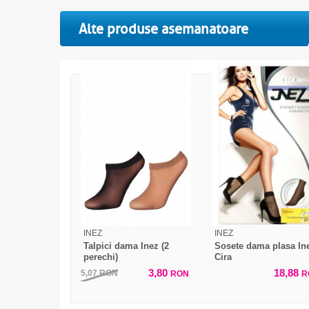
Alte produse asemanatoare
INEZ
INEZ
Talpici dama Inez (2
Sosete dama plasa In
perechi)
Cira
3,80
18,88
5,07
RON
RON
R