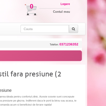
Logare
0
Contul meu
0371236352
Telefon:
til fara presiune (2
resiune
egerea ideala pentru confortul zilnic. Aceste sosete sunt concepute
rea presiune pe glezna. Indiferent daca le porti la birou sau acasa, te
Comanda acum si beneficiezi de livrare rapida!