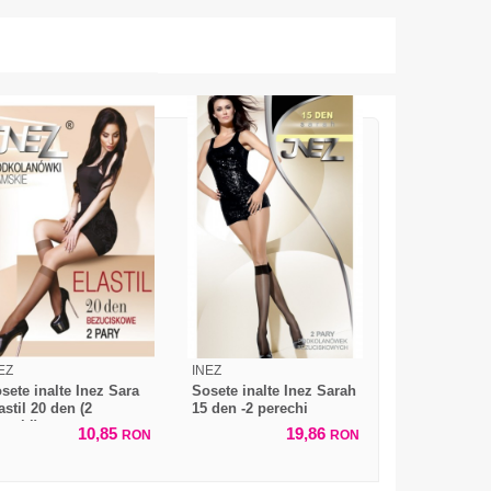
EZ
INEZ
sete inalte Inez Sara
Sosete inalte Inez Sarah
astil 20 den (2
15 den -2 perechi
rechi)
10,85
19,86
RON
RON