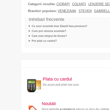
Categorii inrudite:
CIORAPI
COLANTI
LENJERIE SE
Branduri populare:
VENEZIANA
STEVEN
GABRIELL
Intrebari frecvente
Ce sunt sosetele Inez Elastil fara presiune?
Cum pot returna sosetele?
Care este timpul de livrare?
Pot plati cu cardul?
Plata cu cardul
De acum poti plati mai usor
Noutati
Noul website
e-ciorapi.ro
aduce un plus de calitate 