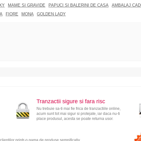
XY
MAME SI GRAVIDE
PAPUCI SI BALERINI DE CASA
AMBALAJ CA
A
FIORE
MONA
GOLDEN LADY
Tranzactii sigure si fara risc
Nu trebuie sa-ti mai fie frica de tranzactiile online,
acum sunt tot mai sigur si protejate, iar daca nu-ti
place produsul, acesta se poate returna usor.
clientilor printr-o gama de produse semnificativ