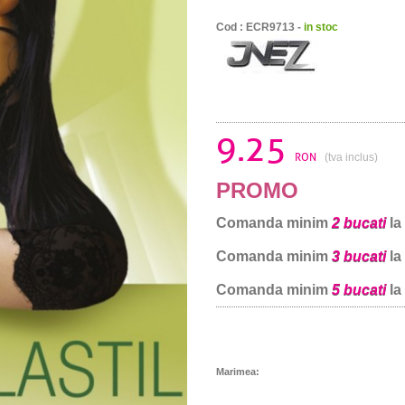
Cod : ECR9713 -
in stoc
9.25
RON
(tva inclus)
PROMO
Comanda minim
2 bucati
la
Comanda minim
3 bucati
la
Comanda minim
5 bucati
la
Marimea: