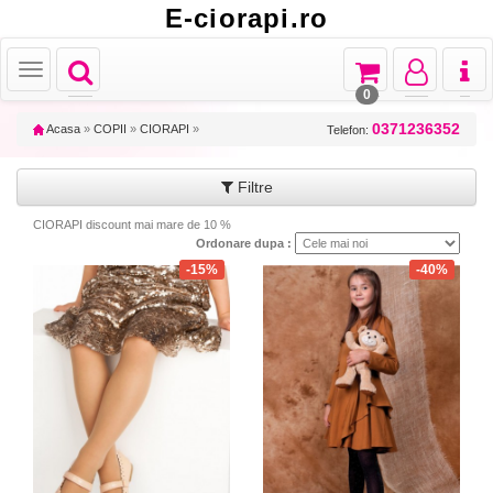
E-ciorapi.ro
Toggle
Toggle
Toggle
Toggl
Toggle
navigation
navigation
navigation
naviga
navigation
0
0371236352
Acasa
»
COPII
»
CIORAPI
»
Telefon:
Filtre
CIORAPI discount mai mare de 10 %
Ordonare dupa :
-15%
-40%