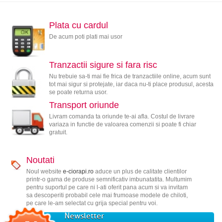
Plata cu cardul
De acum poti plati mai usor
Tranzactii sigure si fara risc
Nu trebuie sa-ti mai fie frica de tranzactiile online, acum sunt
tot mai sigur si protejate, iar daca nu-ti place produsul, acesta
se poate returna usor.
Transport oriunde
Livram comanda ta oriunde te-ai afla. Costul de livrare
variaza in functie de valoarea comenzii si poate fi chiar
gratuit.
Noutati
Noul website
e-ciorapi.ro
aduce un plus de calitate clientilor
printr-o gama de produse semnificativ imbunatatita. Multumim
pentru suportul pe care ni l-ati oferit pana acum si va invitam
sa descoperiti probabil cele mai frumoase modele de chiloti,
pe care le-am selectat cu grija special pentru voi.
Newsletter