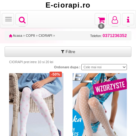
E-ciorapi.ro
Toggle
Toggle
Toggle
Toggl
Toggle
navigation
navigation
navigation
naviga
navigation
0
0371236352
Acasa
»
COPII
»
CIORAPI
»
Telefon:
Filtre
CIORAPI pret intre 10 si 20 lei
Ordonare dupa :
-50%