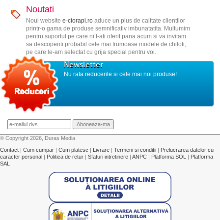
Noutati
Noul website
e-ciorapi.ro
aduce un plus de calitate clientilor
printr-o gama de produse semnificativ imbunatatita. Multumim
pentru suportul pe care ni l-ati oferit pana acum si va invitam
sa descoperiti probabil cele mai frumoase modele de chiloti,
pe care le-am selectat cu grija special pentru voi.
Newsletter
Nu rata reducerile si cele mai noi produse!
© Copyright 2026, Duras Media
Contact
|
Cum cumpar
|
Cum platesc
|
Livrare
|
Termeni si conditii
|
Prelucrarea datelor cu
caracter personal
|
Politica de retur
|
Sfaturi intretinere
|
ANPC
|
Platforma SOL
|
Platforma
SAL