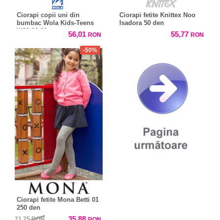
Ciorapi copii uni din
Ciorapi fetite Knittex Noo
bumbac Wola Kids-Teens
Isadora 50 den
W28-38.00
56,01
55,77
RON
RON
-50%
Ciorapi fetite Mona Betti 01
250 den
35,88
71,75
RON
RON