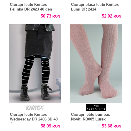
Ciorapi fetite Knittex
Ciorapi plasa fetite Knittex
Felinka DR 2423 40 den
Lumi DR 2414
50,73
52,02
RON
RON
Ciorapi fetite Knittex
Ciorapi fetite bumbac
Wednesday DR 2406 3D 40
Noviti RB005 Lurex
den
58,09
53,68
RON
RON