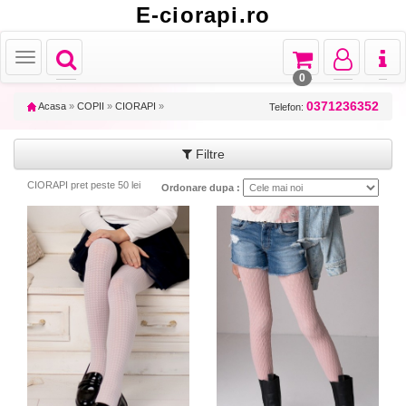
E-ciorapi.ro
Toggle
Toggle
Toggle
Toggl
Toggle
navigation
navigation
navigation
naviga
navigation
0
0371236352
Acasa
»
COPII
»
CIORAPI
»
Telefon:
Filtre
CIORAPI pret peste 50 lei
Ordonare dupa :