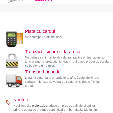
Plata cu cardul
De acum poti plati mai usor
Tranzactii sigure si fara risc
Nu trebuie sa-ti mai fie frica de tranzactiile online, acum sunt
tot mai sigur si protejate, iar daca nu-ti place produsul, acesta
se poate returna usor.
Transport oriunde
Livram comanda ta oriunde te-ai afla. Costul de livrare
variaza in functie de valoarea comenzii si poate fi chiar
gratuit.
Noutati
Noul website
e-ciorapi.ro
aduce un plus de calitate clientilor
printr-o gama de produse semnificativ imbunatatita. Multumim