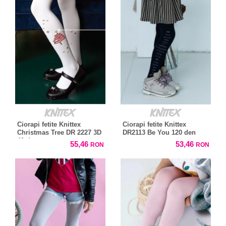
Ciorapi fetite Knittex
Ciorapi fetite Knittex
Christmas Tree DR 2227 3D
DR2113 Be You 120 den
40 den
55,46
53,46
RON
RON