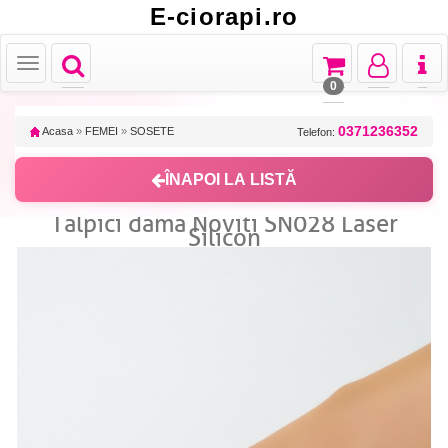
E-ciorapi.ro
Toggle
Toggle
Toggle
Toggl
Toggle
navigation
navigation
navigation
naviga
navigation
0
0371236352
Acasa
»
FEMEI
»
SOSETE
Telefon:
ÎNAPOI LA LISTĂ
Talpici dama Noviti SN028 Laser
Silicon