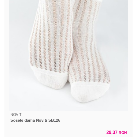
NOVITI
Sosete dama Noviti SB126
29,37
RON