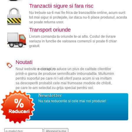
Tranzactii sigure si fara risc
Nu trebuie sa-ti mai fie frica de tranzactiile online, acum sunt
tot mai sigur si protejate, iar daca nu-ti place produsul, acesta
se poate returna usor.
Transport oriunde
Livram comanda ta oriunde te-ai afla. Costul de livrare
variaza in functie de valoarea comenzii si poate fi chiar
gratuit.
Noutati
Noul website
e-ciorapi.ro
aduce un plus de calitate clientilor
printr-o gama de produse semnificativ imbunatatita. Multumim
pentru suportul pe care ni l-ati oferit pana acum si va invitam
sa descoperiti probabil cele mai frumoase modele de chiloti,
pe care le-am selectat cu grija special pentru voi.
Newsletter
Nu rata reducerile si cele mai noi produse!