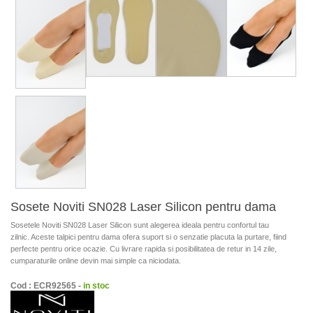
Sosete Noviti SN028 Laser Silicon pentru dama
Sosetele Noviti SN028 Laser Silicon sunt alegerea ideala pentru confortul tau
zilnic. Aceste talpici pentru dama ofera suport si o senzatie placuta la purtare, fiind
perfecte pentru orice ocazie. Cu livrare rapida si posibilitatea de retur in 14 zile,
cumparaturile online devin mai simple ca niciodata.
Cod : ECR92565 -
in stoc