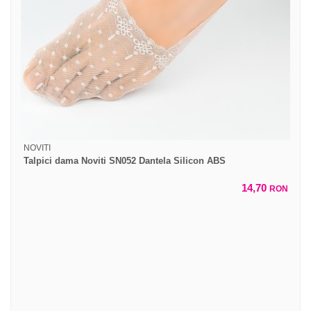
NOVITI
Talpici dama Noviti SN052 Dantela Silicon ABS
14,70
RON