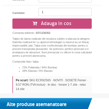
Cantitate:
Adauga in cos
Comanda telefonic:
0371236352
Talpici de dama realizate din tesatura subtire si placuta la atingere.
Datorita realizarii lor cu ajutorul tehnologiei cu laserul au un finisaj
imperceptibil, plat. Talpa este confectionata din bumbac pentru a
preveni transpiratia picioarelor. Se potrivesc perfect piciorului si il
protejeaza de abraziuni.
Sunt prevazute cu silicon in zona calcaiului
pentru a preveni alunecarea.
Compozitie fata / talpa:
72% Poliamida / 94% Bumbac
28% Elastan / 6% Elastan
Pe scurt:
SKU ECR92565 · NOVITI · SOSETE Femei ·
9,57 RON (TVA inclus) · In stoc · livrare 1-7 zile · retur
14 zile
Alte produse asemanatoare