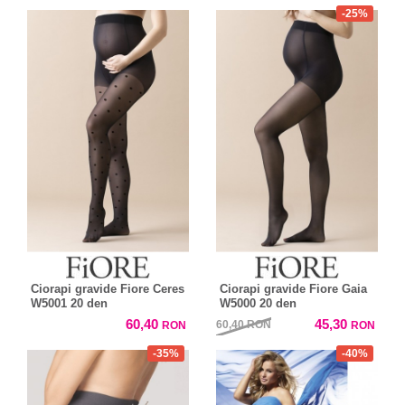
-25%
Ciorapi gravide Fiore Ceres
Ciorapi gravide Fiore Gaia
W5001 20 den
W5000 20 den
60,40
45,30
60,40
RON
RON
RON
-35%
-40%