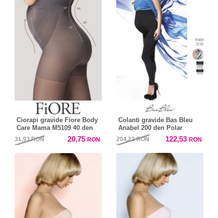
Ciorapi gravide Fiore Body
Colanti gravide Bas Bleu
Care Mama M5109 40 den
Anabel 200 den Polar
20,75
122,53
31,93
RON
204,22
RON
RON
RON