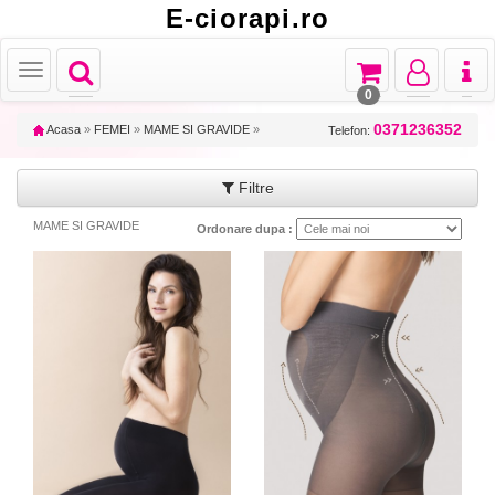
E-ciorapi.ro
Toggle
Toggle
Toggle
Toggl
Toggle
navigation
navigation
navigation
naviga
navigation
0
0371236352
Acasa
»
FEMEI
»
MAME SI GRAVIDE
»
Telefon:
Filtre
MAME SI GRAVIDE
Ordonare dupa :