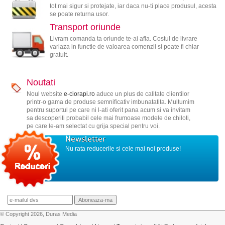
tot mai sigur si protejate, iar daca nu-ti place produsul, acesta
se poate returna usor.
Transport oriunde
Livram comanda ta oriunde te-ai afla. Costul de livrare
variaza in functie de valoarea comenzii si poate fi chiar
gratuit.
Noutati
Noul website
e-ciorapi.ro
aduce un plus de calitate clientilor
printr-o gama de produse semnificativ imbunatatita. Multumim
pentru suportul pe care ni l-ati oferit pana acum si va invitam
sa descoperiti probabil cele mai frumoase modele de chiloti,
pe care le-am selectat cu grija special pentru voi.
Newsletter
Nu rata reducerile si cele mai noi produse!
© Copyright 2026, Duras Media