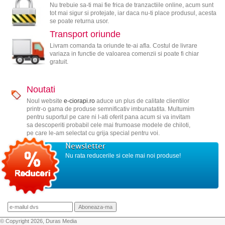
Nu trebuie sa-ti mai fie frica de tranzactiile online, acum sunt
tot mai sigur si protejate, iar daca nu-ti place produsul, acesta
se poate returna usor.
Transport oriunde
Livram comanda ta oriunde te-ai afla. Costul de livrare
variaza in functie de valoarea comenzii si poate fi chiar
gratuit.
Noutati
Noul website
e-ciorapi.ro
aduce un plus de calitate clientilor
printr-o gama de produse semnificativ imbunatatita. Multumim
pentru suportul pe care ni l-ati oferit pana acum si va invitam
sa descoperiti probabil cele mai frumoase modele de chiloti,
pe care le-am selectat cu grija special pentru voi.
Newsletter
Nu rata reducerile si cele mai noi produse!
© Copyright 2026, Duras Media