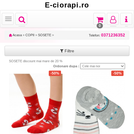
E-ciorapi.ro
Toggle
Toggle
Toggle
Toggl
Toggle
navigation
navigation
navigation
naviga
navigation
0
0371236352
Acasa
»
COPII
»
SOSETE
»
Telefon:
Filtre
SOSETE discount mai mare de 20 %
Ordonare dupa :
-50%
-50%