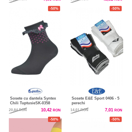
-50%
-50%
Sosete cu dantela Syntex
Sosete E&E Sport 0406 - 5
Chili TuptusieSK-0358
perechi
10,42
7,01
20,84
RON
14,01
RON
RON
RON
-50%
-50%