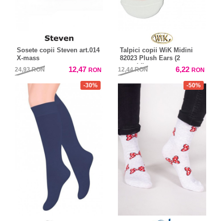
Sosete copii Steven art.014
Talpici copii WiK Midini
X-mass
82023 Plush Ears (2
perechi)
12,47
6,22
24,93
RON
12,44
RON
RON
RON
-30%
-50%