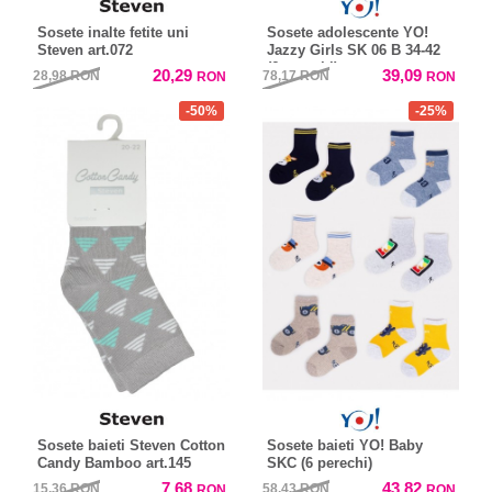
Sosete inalte fetite uni
Sosete adolescente YO!
Steven art.072
Jazzy Girls SK 06 B 34-42
(6 perechi)
20,29
39,09
28,98
RON
78,17
RON
RON
RON
-50%
-25%
Sosete baieti Steven Cotton
Sosete baieti YO! Baby
Candy Bamboo art.145
SKC (6 perechi)
7,68
43,82
15,36
RON
58,43
RON
RON
RON