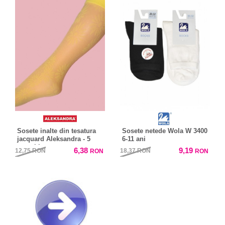
Sosete inalte din tesatura
Sosete netede Wola W 3400
jacquard Aleksandra - 5
6-11 ani
perechi
6,38
9,19
12,75
RON
18,37
RON
RON
RON