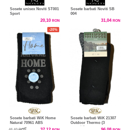
Sosete unisex Noviti ST001
Sosete barbati Noviti SB
Sport
004
20,10
31,04
RON
RON
-20%
Sosete barbati WiK Home
Sosete barbati WiK 21307
Natural 70961 ABS
Outdoor Thermo (3
perechi)
37,12
96,08
46,40
RON
RON
RON