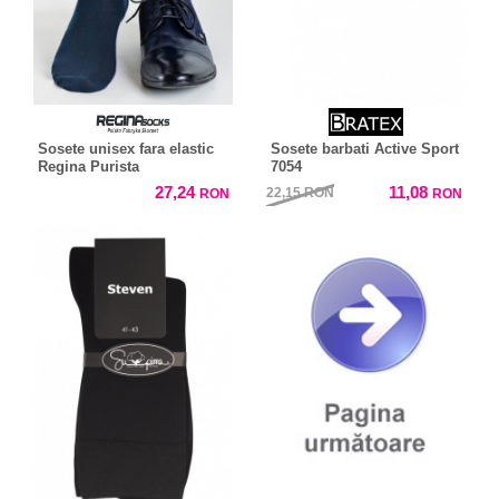
Sosete unisex fara elastic
Sosete barbati Active Sport
Regina Purista
7054
27,24
11,08
22,15
RON
RON
RON