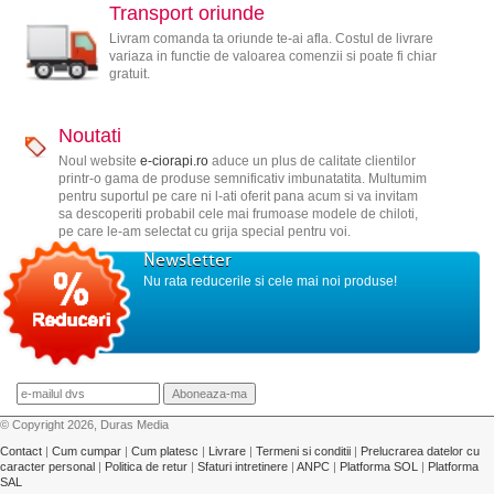
Transport oriunde
Livram comanda ta oriunde te-ai afla. Costul de livrare
variaza in functie de valoarea comenzii si poate fi chiar
gratuit.
Noutati
Noul website
e-ciorapi.ro
aduce un plus de calitate clientilor
printr-o gama de produse semnificativ imbunatatita. Multumim
pentru suportul pe care ni l-ati oferit pana acum si va invitam
sa descoperiti probabil cele mai frumoase modele de chiloti,
pe care le-am selectat cu grija special pentru voi.
Newsletter
Nu rata reducerile si cele mai noi produse!
© Copyright 2026, Duras Media
Contact
|
Cum cumpar
|
Cum platesc
|
Livrare
|
Termeni si conditii
|
Prelucrarea datelor cu
caracter personal
|
Politica de retur
|
Sfaturi intretinere
|
ANPC
|
Platforma SOL
|
Platforma
SAL