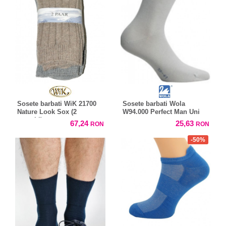
Sosete barbati WiK 21700
Sosete barbati Wola
Nature Look Sox (2
W94.000 Perfect Man Uni
perechi)
67,24
25,63
RON
RON
-50%