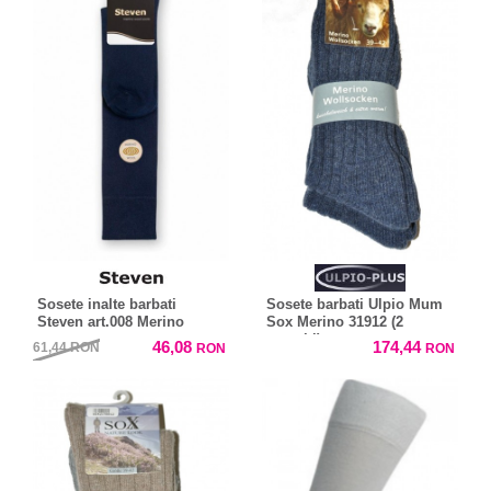
Sosete inalte barbati
Sosete barbati Ulpio Mum
Steven art.008 Merino
Sox Merino 31912 (2
perechi)
46,08
174,44
61,44
RON
RON
RON