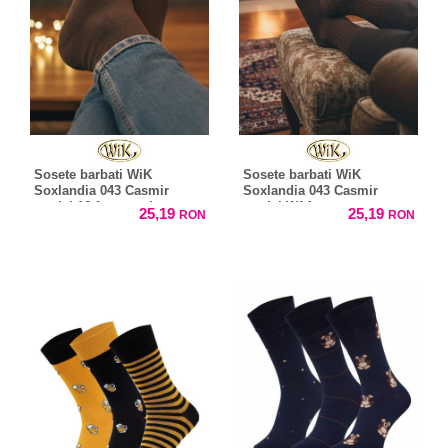
Sosete barbati WiK
Sosete barbati WiK
Soxlandia 043 Casmir
Soxlandia 043 Casmir
model 16 fara presiune
model W14
25,19
25,19
RON
RON