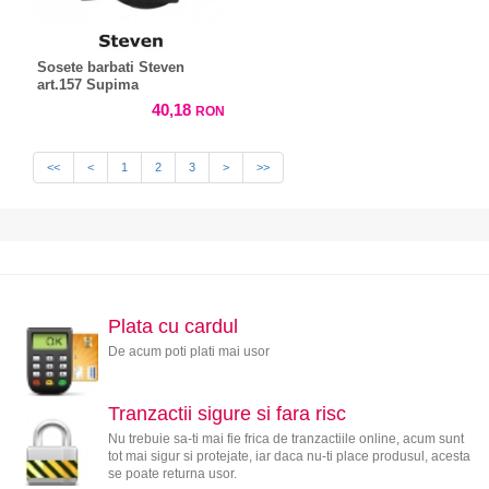
Sosete barbati Steven
art.157 Supima
40,18
RON
<<
<
1
2
3
>
>>
Plata cu cardul
De acum poti plati mai usor
Tranzactii sigure si fara risc
Nu trebuie sa-ti mai fie frica de tranzactiile online, acum sunt
tot mai sigur si protejate, iar daca nu-ti place produsul, acesta
se poate returna usor.