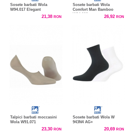
Sosete barbati Wola
Sosete barbati Wola
W94.017 Elegant
Comfort Man Bamboo
W94.028
21,38
26,92
RON
RON
Talpici barbati moccasini
Sosete barbati Wola W
Wola W91.071
943N4 AG+
23,30
20,69
RON
RON