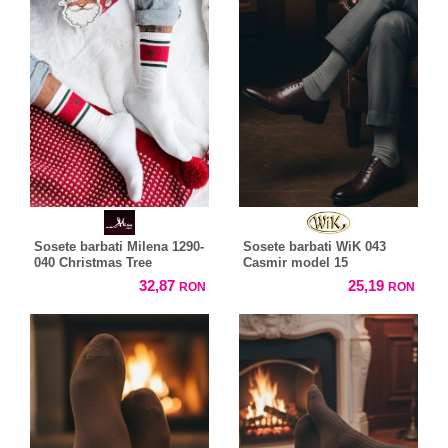
Sosete barbati Milena 1290-
Sosete barbati WiK 043
040 Christmas Tree
Casmir model 15
32,87
25,19
RON
RON