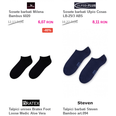
Sosete barbati Milena
Sosete barbati Ulpio Cosas
Bambus 6020
LB-25/3 ABS
6,07
8,11
12,13
RON
16,22
RON
RON
RON
-40%
Talpici unisex Bratex Foot
Talpici barbati Steven
Loose Medic Aloe Vera
Bamboo art.094