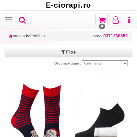
E-ciorapi.ro
Toggle
Toggle
Toggle
Toggl
Toggle
navigation
navigation
navigation
naviga
navigation
0
0371236352
Acasa
»
BARBATI
»
»
Telefon:
Filtre
Ordonare dupa :