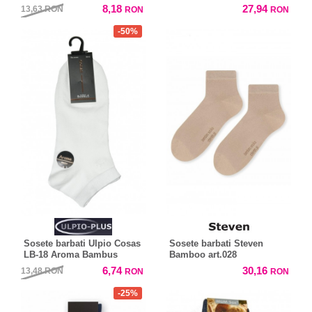
8,18
27,94
13,63
RON
RON
RON
-50%
Sosete barbati Ulpio Cosas
Sosete barbati Steven
LB-18 Aroma Bambus
Bamboo art.028
6,74
30,16
13,48
RON
RON
RON
-25%